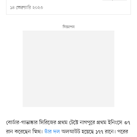
১৪ ফেব্রুয়ারি ২০২৩
বোর্ডার-গাভাস্কার সিরিজের প্রথম টেস্টে নাগপুরে প্রথম ইনিংসে ৩৭
রান করেছেন স্মিথ।
তাঁর দল
অলআউট হয়েছে ১৭৭ রানে। পরের