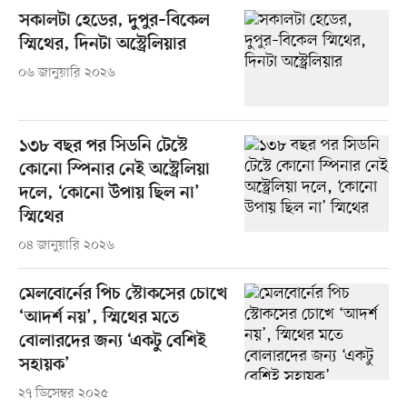
সকালটা হেডের, দুপুর–বিকেল
স্মিথের, দিনটা অস্ট্রেলিয়ার
০৬ জানুয়ারি ২০২৬
১৩৮ বছর পর সিডনি টেস্টে
কোনো স্পিনার নেই অস্ট্রেলিয়া
দলে, ‘কোনো উপায় ছিল না’
স্মিথের
০৪ জানুয়ারি ২০২৬
মেলবোর্নের পিচ স্টোকসের চোখে
‘আদর্শ নয়’, স্মিথের মতে
বোলারদের জন্য ‘একটু বেশিই
সহায়ক’
২৭ ডিসেম্বর ২০২৫