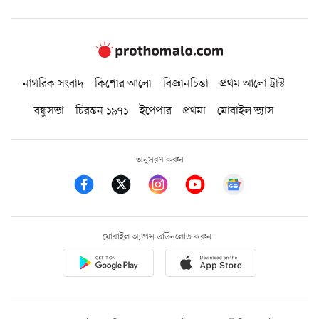
নাগরিক সংবাদ
কিশোর আলো
বিজ্ঞানচিন্তা
প্রথম আলো ট্রাস্ট
বন্ধুসভা
চিরন্তন ১৯৭১
ইপেপার
প্রথমা
মোবাইল ভ্যাস
অনুসরণ করুন
মোবাইল অ্যাপস ডাউনলোড করুন