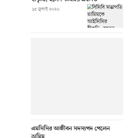
১৫ জুলাই ২০২৬
এমসিসির আজীবন সদস্যপদ পেলেন
তামিম