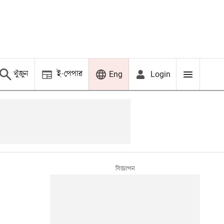
খুঁজুন
ই-পেপার
Login
Eng