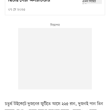
দ্বিতীয় সেরা অলরাউন্ডার
০৭ মে ২০২৫
চতুর্থ উইকেটে দুজনের জুটিতে আসে ২২৫ রান, দুজনই পান তিন