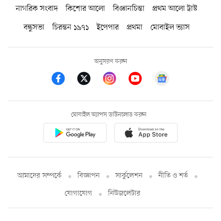
নাগরিক সংবাদ
কিশোর আলো
বিজ্ঞানচিন্তা
প্রথম আলো ট্রাস্ট
বন্ধুসভা
চিরন্তন ১৯৭১
ইপেপার
প্রথমা
মোবাইল ভ্যাস
অনুসরণ করুন
মোবাইল অ্যাপস ডাউনলোড করুন
আমাদের সম্পর্কে
বিজ্ঞাপন
সার্কুলেশন
নীতি ও শর্ত
যোগাযোগ
নিউজলেটার