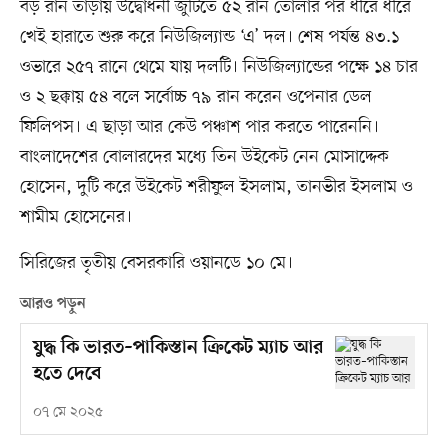
বড় রান তাড়ায় উদ্বোধনী জুটিতে ৫২ রান তোলার পর ধীরে ধীরে
খেই হারাতে শুরু করে নিউজিল্যান্ড ‘এ’ দল। শেষ পর্যন্ত ৪৩.১
ওভারে ২৫৭ রানে থেমে যায় দলটি। নিউজিল্যান্ডের পক্ষে ১৪ চার
ও ২ ছক্কায় ৫৪ বলে সর্বোচ্চ ৭৯ রান করেন ওপেনার ডেল
ফিলিপস। এ ছাড়া আর কেউ পঞ্চাশ পার করতে পারেননি।
বাংলাদেশের বোলারদের মধ্যে তিন উইকেট নেন মোসাদ্দেক
হোসেন, দুটি করে উইকেট শরীফুল ইসলাম, তানভীর ইসলাম ও
শামীম হোসেনের।
সিরিজের তৃতীয় বেসরকারি ওয়ানডে ১০ মে।
আরও পড়ুন
যুদ্ধ কি ভারত–পাকিস্তান ক্রিকেট ম্যাচ আর
হতে দেবে
০৭ মে ২০২৫