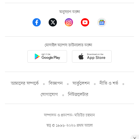
অনুসরণ করুন
মোবাইল অ্যাপস ডাউনলোড করুন
আমাদের সম্পর্কে
বিজ্ঞাপন
সার্কুলেশন
নীতি ও শর্ত
যোগাযোগ
নিউজলেটার
সম্পাদক ও প্রকাশক: মতিউর রহমান
স্বত্ব © ১৯৯৮-২০২৬ প্রথম আলো