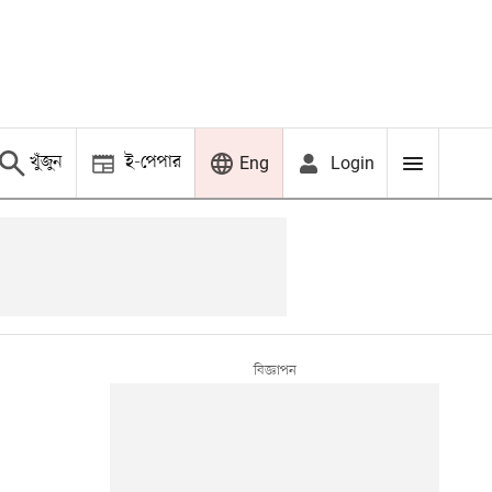
খুঁজুন
ই-পেপার
Login
Eng