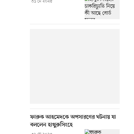
৩১ মে ২০২৫
ফারুক আহমেদকে অপসারণের ঘটনায় যা
বললেন হাথুরুসিংহে