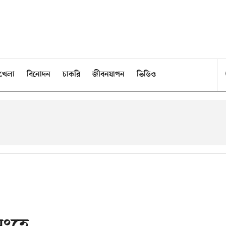
খেলা
বিনোদন
চাকরি
জীবনযাপন
ভিডিও