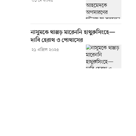
৩১ মে ২০২৫
নাসুমকে থাপ্পড় মারেননি হাথুরুসিংহে—
দাবি হেরাথ ও পোথাসের
২১ এপ্রিল ২০২৫