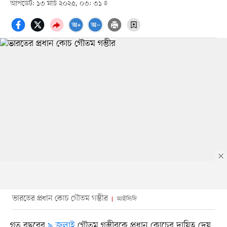
আপডেট: ১৩ মার্চ ২০২৫, ০৩: ৩১
ভারতের প্রধান কোচ গৌতম গম্ভীর
আইসিসি
গত বছরের
৯ জুলাই
গৌতম গম্ভীরকে প্রধান কোচের দায়িত্ব দেয়