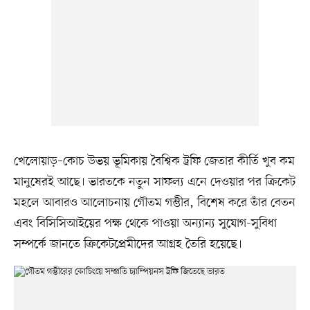
খেলোয়াড়–কোচ উভয় ভূমিকায় বৈশ্বিক ট্রফি জেতার কীর্তি খুব কম
মানুষেরই আছে। ভারতকে নতুন সাফল্য এনে দেওয়ার পর ক্রিকেট
মহলে আবারও আলোচনায় গৌতম গম্ভীর, বিশেষ করে তাঁর বেতন
এবং বিসিসিআইয়ের পক্ষ থেকে পাওয়া অন্যান্য সুযোগ-সুবিধা
সম্পর্কে জানতে ক্রিকেটপ্রেমীদের আগ্রহ তৈরি হয়েছে।