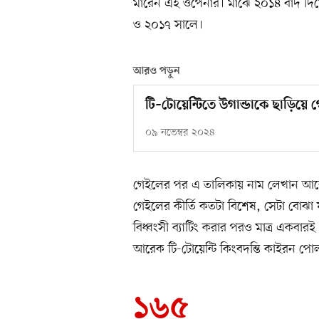
মারেন এই ওপেনার। মাঝে ২০১৪ বাদ দিয়
ও ২০১৭ সালে।
আরও পড়ুন
টি–টোয়েন্টিতে উগান্ডাকে ছাড়িয়ে
০৯ নভেম্বর ২০২৪
গেইলের পর এ তালিকায় নাম লেখান আন্দ্
গেইলের কীর্তি কতটা বিশেষ, সেটা বোঝা 
বিধ্বংসী ব্যাটিং করার পরও মাত্র একবারই
আরেক টি-টোয়েন্টি কিংবদন্তি কাইরন পো
১৬৫