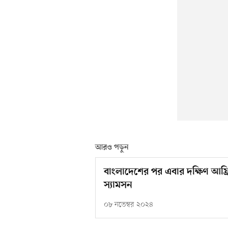
আরও পড়ুন
বাংলাদেশের পর এবার দক্ষিণ আফ
স্যামসন
০৮ নভেম্বর ২০২৪