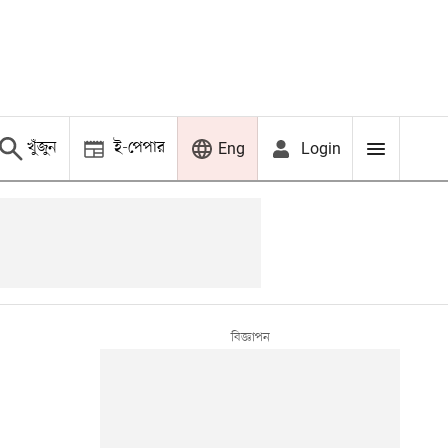
খুঁজুন
ই-পেপার
Login
Eng