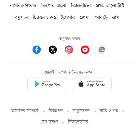
নাগরিক সংবাদ
কিশোর আলো
বিজ্ঞানচিন্তা
প্রথম আলো ট্রাস্ট
বন্ধুসভা
চিরন্তন ১৯৭১
ইপেপার
প্রথমা
মোবাইল ভ্যাস
অনুসরণ করুন
মোবাইল অ্যাপস ডাউনলোড করুন
আমাদের সম্পর্কে
বিজ্ঞাপন
সার্কুলেশন
নীতি ও শর্ত
যোগাযোগ
নিউজলেটার