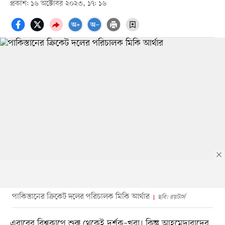
প্রকাশ: ১৬ অক্টোবর ২০২৩, ১৭: ১৬
পাকিস্তানের ক্রিকেট দলের পরিচালক মিকি আর্থার
ছবি: রয়টার্স
এবারের বিশ্বকাপে শুরু থেকেই দর্শক–খরা। কিন্তু আহমেদাবাদের