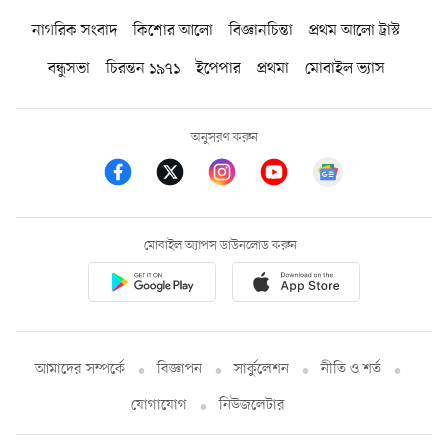
নাগরিক সংবাদ
কিশোর আলো
বিজ্ঞানচিন্তা
প্রথম আলো ট্রাস্ট
বন্ধুসভা
চিরন্তন ১৯৭১
ইপেপার
প্রথমা
মোবাইল ভ্যাস
অনুসরণ করুন
মোবাইল অ্যাপস ডাউনলোড করুন
আমাদের সম্পর্কে
বিজ্ঞাপন
সার্কুলেশন
নীতি ও শর্ত
যোগাযোগ
নিউজলেটার