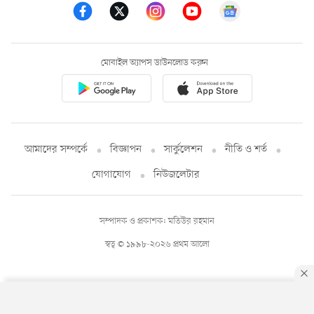
মোবাইল অ্যাপস ডাউনলোড করুন
আমাদের সম্পর্কে
বিজ্ঞাপন
সার্কুলেশন
নীতি ও শর্ত
যোগাযোগ
নিউজলেটার
সম্পাদক ও প্রকাশক: মতিউর রহমান
স্বত্ব © ১৯৯৮-২০২৬ প্রথম আলো