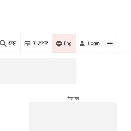
খুঁজুন
ই-পেপার
Login
Eng