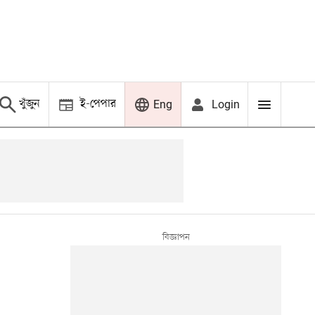
খুঁজুন
ই-পেপার
Login
Eng