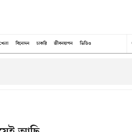
খেলা
বিনোদন
চাকরি
জীবনযাপন
ভিডিও