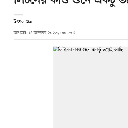
লিটনের কাণ্ড শুনে একটু 
উৎপল শুভ্র
আপডেট: ১৭ অক্টোবর ২০২৩, ০৫: ৫৮