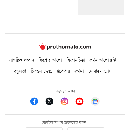
নাগরিক সংবাদ
কিশোর আলো
বিজ্ঞানচিন্তা
প্রথম আলো ট্রাস্ট
বন্ধুসভা
চিরন্তন ১৯৭১
ইপেপার
প্রথমা
মোবাইল ভ্যাস
অনুসরণ করুন
মোবাইল অ্যাপস ডাউনলোড করুন