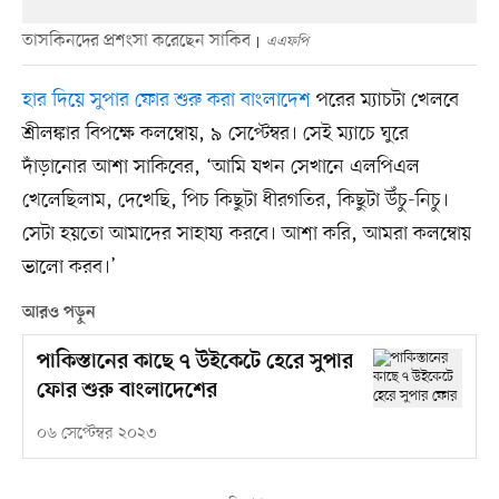
তাসকিনদের প্রশংসা করেছেন সাকিব
এএফপি
হার দিয়ে সুপার ফোর শুরু করা বাংলাদেশ
পরের ম্যাচটা খেলবে
শ্রীলঙ্কার বিপক্ষে কলম্বোয়, ৯ সেপ্টেম্বর। সেই ম্যাচে ঘুরে
দাঁড়ানোর আশা সাকিবের, ‘আমি যখন সেখানে এলপিএল
খেলেছিলাম, দেখেছি, পিচ কিছুটা ধীরগতির, কিছুটা উঁচু-নিচু।
সেটা হয়তো আমাদের সাহায্য করবে। আশা করি, আমরা কলম্বোয়
ভালো করব।’
আরও পড়ুন
পাকিস্তানের কাছে ৭ উইকেটে হেরে সুপার
ফোর শুরু বাংলাদেশের
০৬ সেপ্টেম্বর ২০২৩