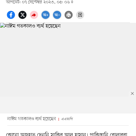
আপডেট: ০৭ সেপ্টেম্বর ২০২৩, ০৫: ০৬
নাঈম গতকালও ব্যর্থ হয়েছেন
এএফপি
কোনো অজুহাত দেননি সাকিব আল হাসান। পাকিস্তানি বোলাররা