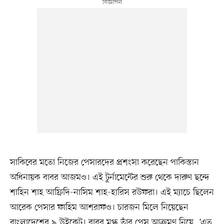
সাকিবের মতো নিজের পেসারদের প্রশংসা করেছেন পাকিস্তান
অধিনায়ক বাবর আজমও। এই টুর্নামেন্টের শুরু থেকে দারুণ ছন্দে
শাহিন শাহ আফ্রিদি-নাসিম শাহ-হারিস রউফরা। এই ম্যাচে ছিলেন
আরেক পেসার ফাহিম আশরাফও। চারজন মিলে নিয়েছেন
বাংলাদেশের ৯ উইকেট। বাবর মুগ্ধ তাঁর পেস আক্রমণ নিয়ে, ‘এত