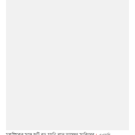
মুশফিকের সঙ্গে জুটি বড় হয়নি বলে আক্ষেপ সাকিবের