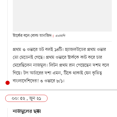
স্টার্কের বলে বোল্ড তানজিদ
এএফপি
প্রথম ৩ ওভারে ডট বলই ১৪টি। হ্যাজলউডের প্রথম ওভার
তো মেডেনই গেছে। প্রথম ওভারে স্টার্ককে কাট করে চার
মেরেছিলেন নাজমুল। লিটন প্রথম রান পেয়েছেন দশম বলে
গিয়ে। টপ অর্ডারের দশা এমন, টিকে থাকাই যেন কৃতিত্ব
বাংলাদেশিদের! ৩ ওভারে ৮/১।
০০: ৫২ , জুন ২১
নাজমুলের ছক্কা