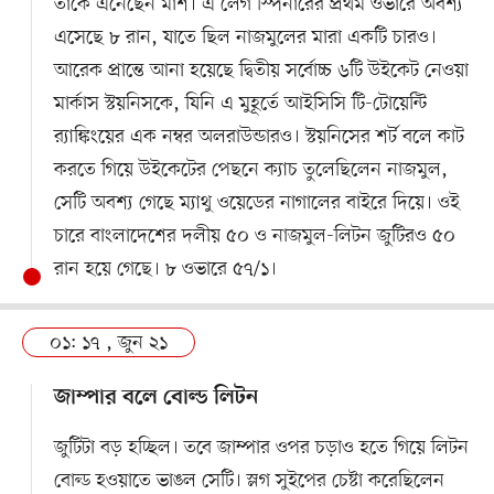
তাঁকে এনেছেন মার্শ। এ লেগ স্পিনারের প্রথম ওভারে অবশ্য
এসেছে ৮ রান, যাতে ছিল নাজমুলের মারা একটি চারও।
আরেক প্রান্তে আনা হয়েছে দ্বিতীয় সর্বোচ্চ ৬টি উইকেট নেওয়া
মার্কাস স্টয়নিসকে, যিনি এ মুহূর্তে আইসিসি টি-টোয়েন্টি
র‍্যাঙ্কিংয়ের এক নম্বর অলরাউন্ডারও। স্টয়নিসের শর্ট বলে কাট
করতে গিয়ে উইকেটের পেছনে ক্যাচ তুলেছিলেন নাজমুল,
সেটি অবশ্য গেছে ম্যাথু ওয়েডের নাগালের বাইরে দিয়ে। ওই
চারে বাংলাদেশের দলীয় ৫০ ও নাজমুল-লিটন জুটিরও ৫০
রান হয়ে গেছে। ৮ ওভারে ৫৭/১।
০১: ১৭ , জুন ২১
জাম্পার বলে বোল্ড লিটন
জুটিটা বড় হচ্ছিল। তবে জাম্পার ওপর চড়াও হতে গিয়ে লিটন
বোল্ড হওয়াতে ভাঙল সেটি। স্লগ সুইপের চেষ্টা করেছিলেন