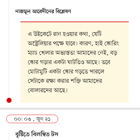
নাজমূল আবেদীনের বিশ্লেষণ
এ উইকেটে রান হওয়ার কথা, যেটি
অস্ট্রেলিয়ার পক্ষে যাবে। কারণ, হাই স্কোরিং
ম্যাচ খেলার অভ্যস্ততা আমাদের নেই, বড়
স্কোর গড়ার একটা ঘাটতিও আছে। তবে
মোটামুটি একটা স্কোর গড়তে পারলে
সেটাকে রক্ষা করার শক্তি আমাদের
বোলারদের আছে।
০০: ০৩ , জুন ২১
বৃষ্টিতে বিলম্বিত টস