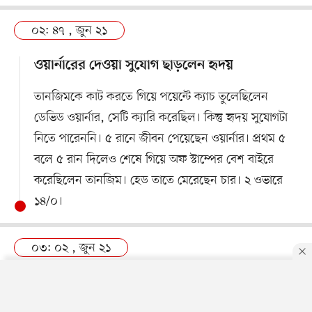
০২: ৪৭ , জুন ২১
ওয়ার্নারের দেওয়া সুযোগ ছাড়লেন হৃদয়
তানজিমকে কাট করতে গিয়ে পয়েন্টে ক্যাচ তুলেছিলেন
ডেভিড ওয়ার্নার, সেটি ক্যারি করেছিল। কিন্তু হৃদয় সুযোগটা
নিতে পারেননি। ৫ রানে জীবন পেয়েছেন ওয়ার্নার। প্রথম ৫
বলে ৫ রান দিলেও শেষে গিয়ে অফ স্টাম্পের বেশ বাইরে
করেছিলেন তানজিম। হেড তাতে মেরেছেন চার। ২ ওভারে
১৪/০।
০৩: ০২ , জুন ২১
তাসকিন+মোস্তাফিজ=২৮ রান
By using this site, you agree to our
Privacy Policy
.
OK