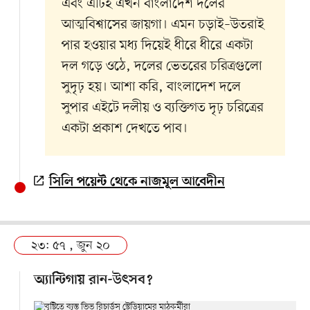
এবং এটিই এখন বাংলাদেশ দলের
আত্মবিশ্বাসের জায়গা। এমন চড়াই–উতরাই
পার হওয়ার মধ্য দিয়েই ধীরে ধীরে একটা
দল গড়ে ওঠে, দলের ভেতরের চরিত্রগুলো
সুদৃঢ় হয়। আশা করি, বাংলাদেশ দলে
সুপার এইটে দলীয় ও ব্যক্তিগত দৃঢ় চরিত্রের
একটা প্রকাশ দেখতে পাব।
সিলি পয়েন্ট থেকে নাজমূল আবেদীন
২৩: ৫৭ , জুন ২০
অ্যান্টিগায় রান-উৎসব?