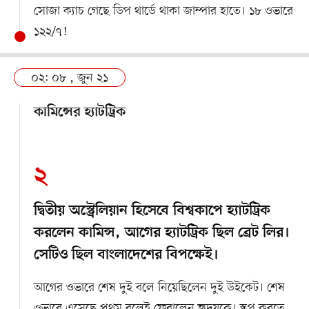
সোজা ক্যাচ গেছে ডিপ থার্ডে থাকা জাম্পার হাতে। ১৮ ওভারে
১২২/৭!
০২: ০৮ , জুন ২১
কামিন্সের হ্যাটট্রিক
২
দ্বিতীয় অস্ট্রেলিয়ান হিসেবে বিশ্বকাপে হ্যাটট্রিক
করলেন কামিন্স, আগের হ্যাটট্রিক ছিল ব্রেট লির।
সেটিও ছিল বাংলাদেশের বিপক্ষেই।
আগের ওভারে শেষ দুই বলে নিয়েছিলেন দুই উইকেট। শেষ
ওভারে এসেছে প্রথম বলেই ফেরালেন হৃদয়কে। স্কুপ করতে