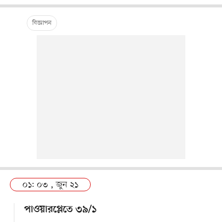
০১: ০৩ , জুন ২১
পাওয়ারপ্লেতে ৩৯/১