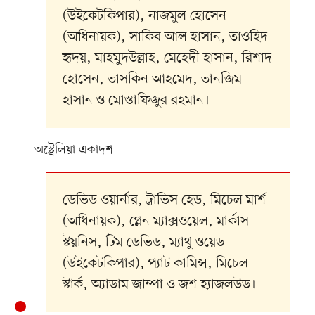
(উইকেটকিপার), নাজমুল হোসেন
(অধিনায়ক), সাকিব আল হাসান, তাওহিদ
হৃদয়, মাহমুদউল্লাহ, মেহেদী হাসান, রিশাদ
হোসেন, তাসকিন আহমেদ, তানজিম
হাসান ও মোস্তাফিজুর রহমান।
অস্ট্রেলিয়া একাদশ
ডেভিড ওয়ার্নার, ট্রাভিস হেড, মিচেল মার্শ
(অধিনায়ক), গ্লেন ম্যাক্সওয়েল, মার্কাস
স্টয়নিস, টিম ডেভিড, ম্যাথু ওয়েড
(উইকেটকিপার), প্যাট কামিন্স, মিচেল
স্টার্ক, অ্যাডাম জাম্পা ও জশ হ্যাজলউড।