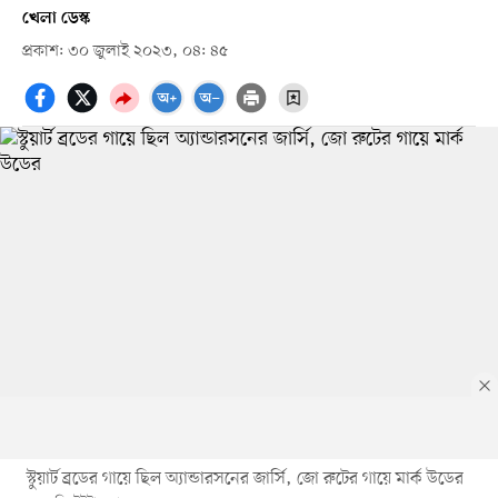
খেলা ডেস্ক
প্রকাশ: ৩০ জুলাই ২০২৩, ০৪: ৪৫
স্টুয়ার্ট ব্রডের গায়ে ছিল অ্যান্ডারসনের জার্সি, জো রুটের গায়ে মার্ক উডের