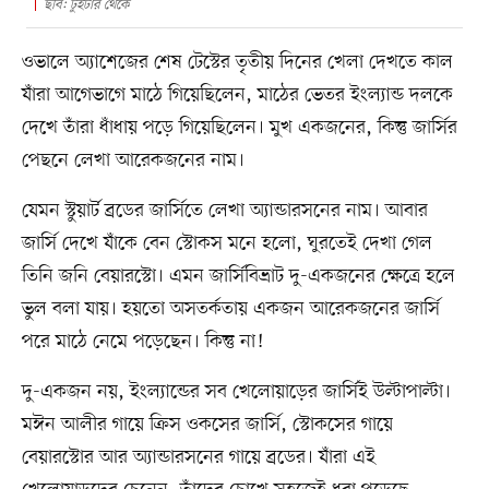
ছবি: টুইটার থেকে
ওভালে অ্যাশেজের শেষ টেস্টের তৃতীয় দিনের খেলা দেখতে কাল
যাঁরা আগেভাগে মাঠে গিয়েছিলেন, মাঠের ভেতর ইংল্যান্ড দলকে
দেখে তাঁরা ধাঁধায় পড়ে গিয়েছিলেন। মুখ একজনের, কিন্তু জার্সির
পেছনে লেখা আরেকজনের নাম।
যেমন স্টুয়ার্ট ব্রডের জার্সিতে লেখা অ্যান্ডারসনের নাম। আবার
জার্সি দেখে যাঁকে বেন স্টোকস মনে হলো, ঘুরতেই দেখা গেল
তিনি জনি বেয়ারস্টো। এমন জার্সিবিভ্রাট দু-একজনের ক্ষেত্রে হলে
ভুল বলা যায়। হয়তো অসতর্কতায় একজন আরেকজনের জার্সি
পরে মাঠে নেমে পড়েছেন। কিন্তু না!
দু-একজন নয়, ইংল্যান্ডের সব খেলোয়াড়ের জার্সিই উল্টাপাল্টা।
মঈন আলীর গায়ে ক্রিস ওকসের জার্সি, স্টোকসের গায়ে
বেয়ারস্টোর আর অ্যান্ডারসনের গায়ে ব্রডের। যাঁরা এই