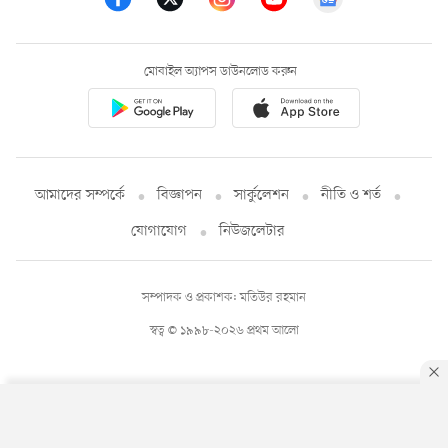
মোবাইল অ্যাপস ডাউনলোড করুন
আমাদের সম্পর্কে
বিজ্ঞাপন
সার্কুলেশন
নীতি ও শর্ত
যোগাযোগ
নিউজলেটার
সম্পাদক ও প্রকাশক: মতিউর রহমান
স্বত্ব © ১৯৯৮-২০২৬ প্রথম আলো
By using this site, you agree to our
Privacy Policy
.
OK