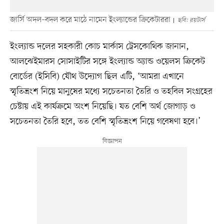
জার্সি অদল–বদল করে মাঠে নামেন ইংল্যান্ডের ক্রিকেটাররা
ছবি: রয়টার্স
ইংল্যান্ড দলের সহকারী কোচ মার্কাস ট্রেসকোথিক জানান,
আলঝেইমারস সোসাইটির সঙ্গে ইংল্যান্ড অ্যান্ড ওয়েলস ক্রিকেট
বোর্ডের (ইসিবি) যৌথ উদ্যোগ ছিল এটি, ‘আমরা এখানে
স্মৃতিভ্রংশ নিয়ে মানুষের মধ্যে সচেতনতা তৈরি ও তহবিল সংগ্রহের
চেষ্টায় এই কার্যক্রমে অংশ নিয়েছি। যত বেশি অর্থ জোগাড় ও
সচেতনতা তৈরি হবে, তত বেশি স্মৃতিভ্রংশ নিয়ে গবেষণা হবে।’