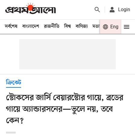
Login
সর্বশেষ
বাংলাদেশ
রাজনীতি
বিশ্ব
বাণিজ্য
মতামত
খেলা
Eng
বিনো
ক্রিকেট
স্টোকসের জার্সি বেয়ারস্টোর গায়ে, ব্রডের
গায়ে অ্যান্ডারসনের—ভুলে নয়, তবে
কেন?