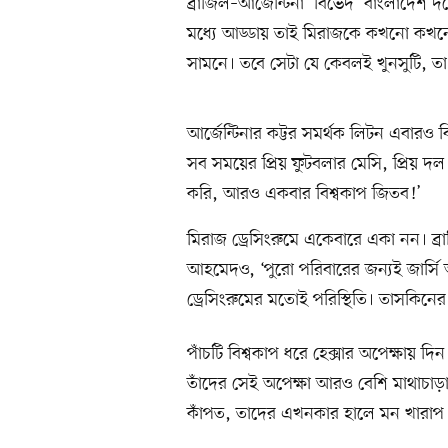
ব্রাজিল–আর্জেন্টিনা ‘বিভেদ’ বাংলাদে
মধ্যে আড্ডায় তাই মিরাজকে কখনো কখন
সামনে। তবে সেটা যে কেবলই খুনসুটি, ত
আর্জেন্টিনার কট্টর সমর্থক লিটন এবারও 
সব সময়ের প্রিয় ফুটবলার মেসি, প্রিয় দল
করি, আরও একবার বিশ্বকাপ জিতব!’
মিরাজ ড্রেসিংরুমে একেবারে একা নন। ব
আহমেদও, ‘পুরো পরিবারের জন্যই জার্সি
ড্রেসিংরুমের মতোই পরিস্থিতি। তাসকিনের
পাঁচটি বিশ্বকাপ ধরে হেক্সার অপেক্ষায় 
তাঁদের সেই অপেক্ষা আরও বেশি মাথাচাড়
কাঁপত, তাদের এখনকার হালে মন খারাপ 