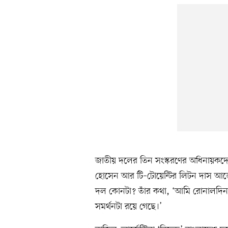
জাতীয় দলের তিন সংস্করণের অধিনায়কদের
হোসেন আর টি–টোয়েন্টির লিটন দাস আর্জেন
দল কোনটা? তাঁর কথা, ‘আমি রোনালদিন
সমর্থনটা রয়ে গেছে।’