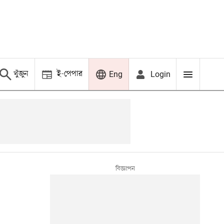
খুঁজুন
ই-পেপার
Login
Eng