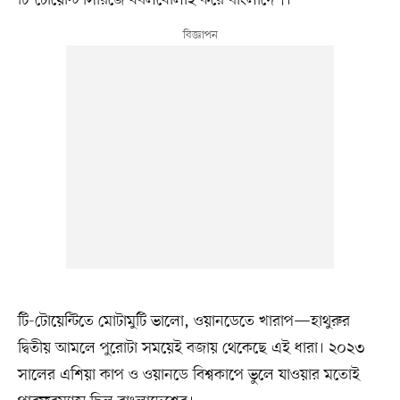
টি-টোয়েন্টি সিরিজে ধবলধোলাই করে বাংলাদেশ।
টি-টোয়েন্টিতে মোটামুটি ভালো, ওয়ানডেতে খারাপ—হাথুরুর
দ্বিতীয় আমলে পুরোটা সময়েই বজায় থেকেছে এই ধারা। ২০২৩
সালের এশিয়া কাপ ও ওয়ানডে বিশ্বকাপে ভুলে যাওয়ার মতোই