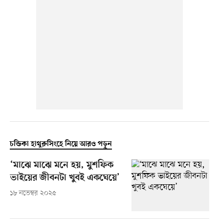
চন্ডিকা হাথুরুসিংহে নিয়ে আরও পড়ুন
‘মাঝে মাঝে মনে হয়, মুশফিক
ভাইয়ের জীবনটা খুবই একঘেয়ে’
১৮ নভেম্বর ২০২৫