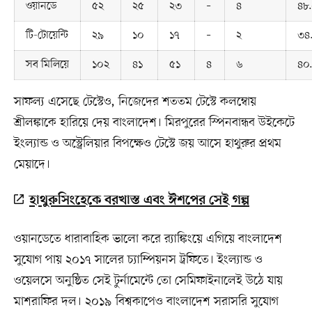
ওয়ানডে
৫২
২৫
২৩
–
৪
৪৮
টি-টোয়েন্টি
২৯
১০
১৭
–
২
৩৪
সব মিলিয়ে
১০২
৪১
৫১
৪
৬
৪০
সাফল্য এসেছে টেস্টেও, নিজেদের শততম টেস্টে কলম্বোয়
শ্রীলঙ্কাকে হারিয়ে দেয় বাংলাদেশ। মিরপুরের স্পিনবান্ধব উইকেটে
ইংল্যান্ড ও অস্ট্রেলিয়ার বিপক্ষেও টেস্টে জয় আসে হাথুরুর প্রথম
মেয়াদে।
হাথুরুসিংহেকে বরখাস্ত এবং ঈশপের সেই গল্প
ওয়ানডেতে ধারাবাহিক ভালো করে র‍্যাঙ্কিংয়ে এগিয়ে বাংলাদেশ
সুযোগ পায় ২০১৭ সালের চ্যাম্পিয়নস ট্রফিতে। ইংল্যান্ড ও
ওয়েলসে অনুষ্ঠিত সেই টুর্নামেন্টে তো সেমিফাইনালেই উঠে যায়
মাশরাফির দল। ২০১৯ বিশ্বকাপেও বাংলাদেশ সরাসরি সুযোগ