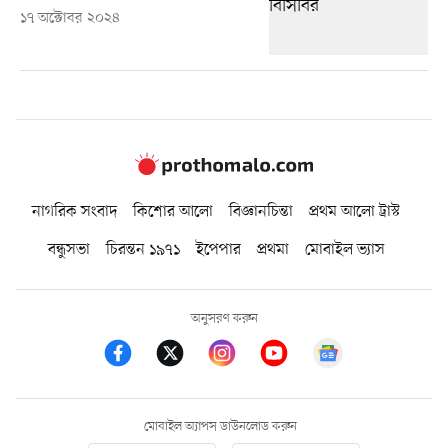
১৭ অক্টোবর ২০২৪
নাগরিক সংবাদ
কিশোর আলো
বিজ্ঞানচিন্তা
প্রথম আলো ট্রাস্ট
বন্ধুসভা
চিরন্তন ১৯৭১
ইপেপার
প্রথমা
মোবাইল ভ্যাস
অনুসরণ করুন
মোবাইল অ্যাপস ডাউনলোড করুন