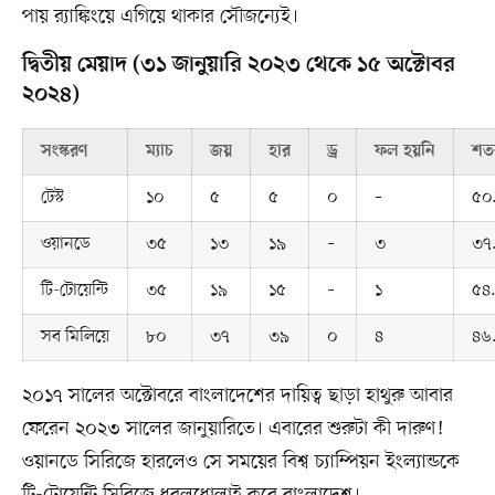
পায় র‍্যাঙ্কিংয়ে এগিয়ে থাকার সৌজন্যেই।
দ্বিতীয় মেয়াদ (৩১ জানুয়ারি ২০২৩ থেকে ১৫ অক্টোবর
২০২৪)
সংস্করণ
ম্যাচ
জয়
হার
ড্র
ফল হয়নি
শত
টেস্ট
১০
৫
৫
০
–
৫০
ওয়ানডে
৩৫
১৩
১৯
–
৩
৩৭
টি-টোয়েন্টি
৩৫
১৯
১৫
–
১
৫৪
সব মিলিয়ে
৮০
৩৭
৩৯
০
৪
৪৬
২০১৭ সালের অক্টোবরে বাংলাদেশের দায়িত্ব ছাড়া হাথুরু আবার
ফেরেন ২০২৩ সালের জানুয়ারিতে। এবারের শুরুটা কী দারুণ!
ওয়ানডে সিরিজে হারলেও সে সময়ের বিশ্ব চ্যাম্পিয়ন ইংল্যান্ডকে