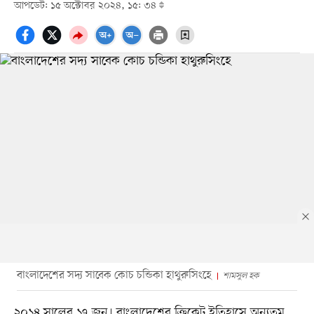
আপডেট: ১৫ অক্টোবর ২০২৪, ১৫: ৩৪
বাংলাদেশের সদ্য সাবেক কোচ চন্ডিকা হাথুরুসিংহে
শামসুল হক
২০১৪ সালের ১৭ জুন। বাংলাদেশের ক্রিকেট ইতিহাসে অন্যতম