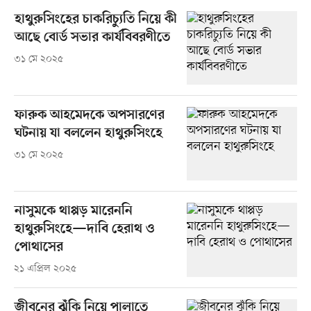
হাথুরুসিংহের চাকরিচ্যুতি নিয়ে কী
আছে বোর্ড সভার কার্যবিবরণীতে
৩১ মে ২০২৫
ফারুক আহমেদকে অপসারণের
ঘটনায় যা বললেন হাথুরুসিংহে
৩১ মে ২০২৫
নাসুমকে থাপ্পড় মারেননি
হাথুরুসিংহে—দাবি হেরাথ ও
পোথাসের
২১ এপ্রিল ২০২৫
জীবনের ঝুঁকি নিয়ে পালাতে