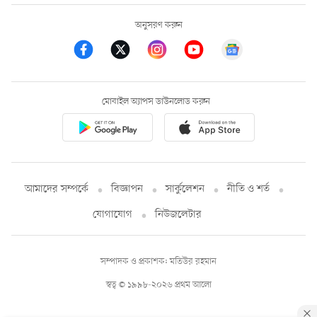
অনুসরণ করুন
মোবাইল অ্যাপস ডাউনলোড করুন
আমাদের সম্পর্কে
বিজ্ঞাপন
সার্কুলেশন
নীতি ও শর্ত
যোগাযোগ
নিউজলেটার
সম্পাদক ও প্রকাশক: মতিউর রহমান
স্বত্ব © ১৯৯৮-২০২৬ প্রথম আলো