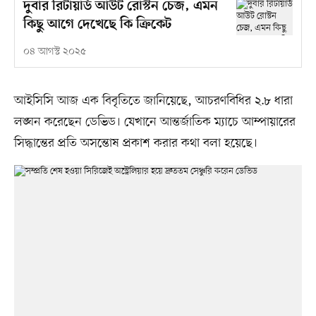
দুবার রিটায়ার্ড আউট রোস্টন চেজ, এমন
কিছু আগে দেখেছে কি ক্রিকেট
০৪ আগস্ট ২০২৫
আইসিসি আজ এক বিবৃতিতে জানিয়েছে, আচরণবিধির ২.৮ ধারা
লঙ্ঘন করেছেন ডেভিড। যেখানে আন্তর্জাতিক ম্যাচে আম্পায়ারের
সিদ্ধান্তের প্রতি অসন্তোষ প্রকাশ করার কথা বলা হয়েছে।