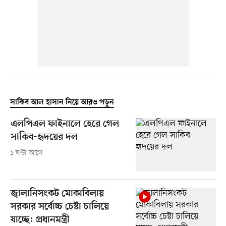
সাকিব আল হাসান নিয়ে আরও পড়ুন
এলপিএল ফাইনালে হেরে গেল
সাকিব-হৃদয়ের দল
১ ঘণ্টা আগে
জ্বালানিসংকট মোকাবিলায়
সরকার সর্বোচ্চ চেষ্টা চালিয়ে
যাচ্ছে: প্রধানমন্ত্রী