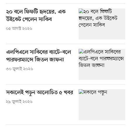
২০ বলে ফিফটি হৃদয়ের, এক
উইকেট পেলেন সাকিব
০৫ আগস্ট ২০২৬
এলপিএলে সাকিবের ব্যাটে–বলে
পারফরম্যান্সে জিতল জাফনা
৩০ জুলাই ২০২৬
সকালেই পড়ুন আলোচিত ৫ খবর
২৯ জুলাই ২০২৬