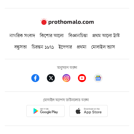
নাগরিক সংবাদ
কিশোর আলো
বিজ্ঞানচিন্তা
প্রথম আলো ট্রাস্ট
বন্ধুসভা
চিরন্তন ১৯৭১
ইপেপার
প্রথমা
মোবাইল ভ্যাস
অনুসরণ করুন
মোবাইল অ্যাপস ডাউনলোড করুন