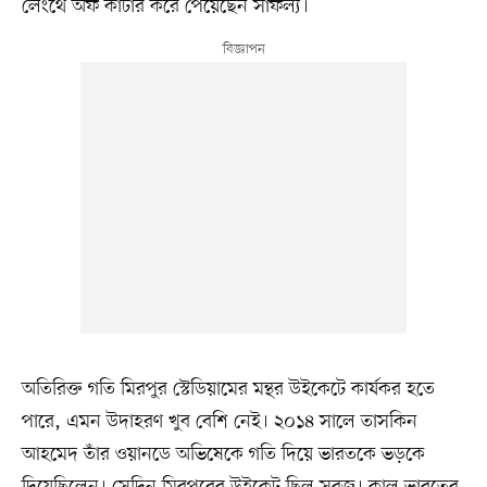
লেংথে অফ কাটার করে পেয়েছেন সাফল্য।
অতিরিক্ত গতি মিরপুর স্টেডিয়ামের মন্থর উইকেটে কার্যকর হতে
পারে, এমন উদাহরণ খুব বেশি নেই। ২০১৪ সালে তাসকিন
আহমেদ তাঁর ওয়ানডে অভিষেকে গতি দিয়ে ভারতকে ভড়কে
দিয়েছিলেন। সেদিন মিরপুরের উইকেট ছিল সবুজ। কাল ভারতের