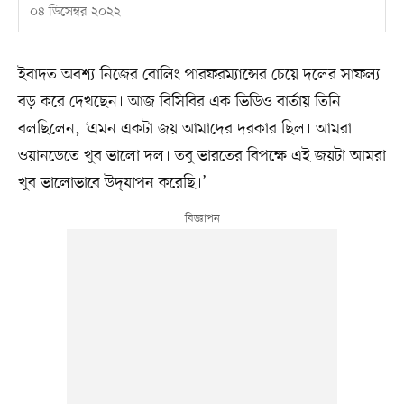
০৪ ডিসেম্বর ২০২২
ইবাদত অবশ্য নিজের বোলিং পারফরম্যান্সের চেয়ে দলের সাফল্য
বড় করে দেখছেন। আজ বিসিবির এক ভিডিও বার্তায় তিনি
বলছিলেন, ‘এমন একটা জয় আমাদের দরকার ছিল। আমরা
ওয়ানডেতে খুব ভালো দল। তবু ভারতের বিপক্ষে এই জয়টা আমরা
খুব ভালোভাবে উদ্‌যাপন করেছি।’