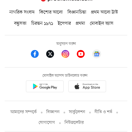
নাগরিক সংবাদ
কিশোর আলো
বিজ্ঞানচিন্তা
প্রথম আলো ট্রাস্ট
বন্ধুসভা
চিরন্তন ১৯৭১
ইপেপার
প্রথমা
মোবাইল ভ্যাস
অনুসরণ করুন
মোবাইল অ্যাপস ডাউনলোড করুন
আমাদের সম্পর্কে
বিজ্ঞাপন
সার্কুলেশন
নীতি ও শর্ত
যোগাযোগ
নিউজলেটার