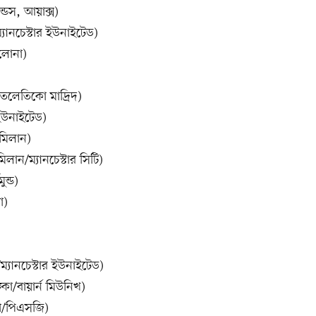
্ডস, আয়াক্স)
যানচেস্টার ইউনাইটেড)
েলোনা)
তলেতিকো মাদ্রিদ)
 ইউনাইটেড)
 মিলান)
লান/ম্যানচেস্টার সিটি)
ুন্ড)
া)
ো/ম্যানচেস্টার ইউনাইটেড)
া/বায়ার্ন মিউনিখ)
কো/পিএসজি)