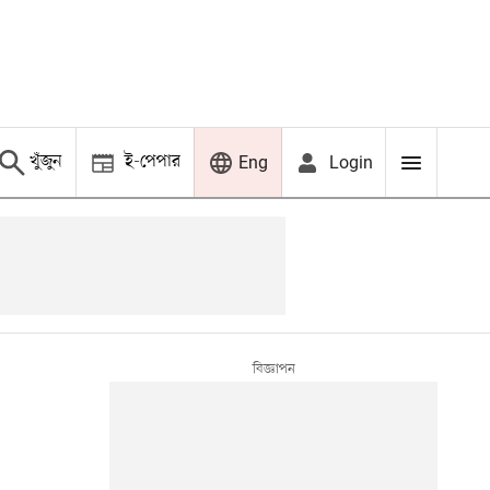
খুঁজুন
ই-পেপার
Login
Eng