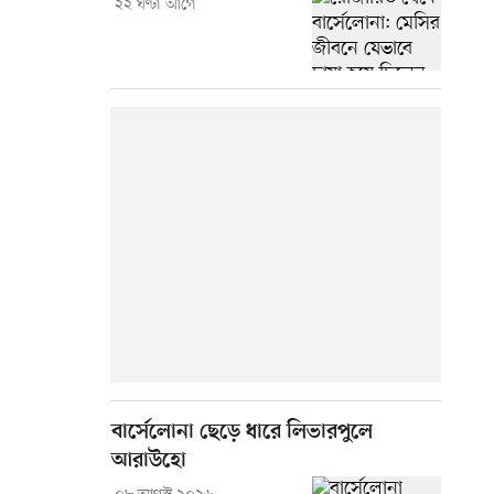
২২ ঘণ্টা আগে
বার্সেলোনা ছেড়ে ধারে লিভারপুলে
আরাউহো