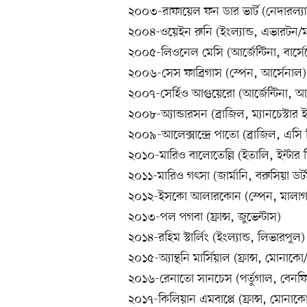
২০০৩-রাফায়েল ফন ডার ভার্ট (নেদারল্যান
২০০৪-ওয়েইন রুনি (ইংল্যান্ড, এভারটন/ম্
২০০৫-লিওনেল মেসি (আর্জেন্টিনা, বার্স
২০০৬-সেস ফাব্রিগাস (স্পেন, আর্সেনাল)
২০০৭-সের্হিও আগুয়েরো (আর্জেন্টিনা, আ
২০০৮-অ্যান্ডারসন (ব্রাজিল, ম্যানচেস্টার
২০০৯-আলেক্সান্দ্রে পাতো (ব্রাজিল, এসি
২০১০-মারিও বালোতেল্লি (ইতালি, ইন্টার মি
২০১১-মারিও গৎসা (জার্মানি, বরুসিয়া ডর্টম
২০১২-ইসকো আলারকোন (স্পেন, মালাগ
২০১৩-পল পগবা (ফ্রান্স, জুভেন্টাস)
২০১৪-রহিম স্টার্লিং (ইংল্যান্ড, লিভারপুল)
২০১৫-অ্যান্থনি মার্সিয়াল (ফ্রান্স, মোনাক
২০১৬-রেনাতো সানচেস (পর্তুগাল, বেনফিক
২০১৭-কিলিয়ান এমবাপ্পে (ফ্রান্স, মোনা