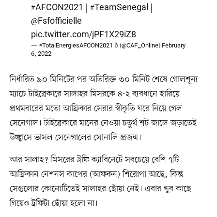
#AFCON2021
|
#TeamSenegal
|
@Fsfofficielle
pic.twitter.com/jPF1X29iZ8
— #TotalEnergiesAFCON2021 ð (@CAF_Online)
February
6, 2022
নির্ধারিত ৯০ মিনিটের পর অতিরিক্ত ৩০ মিনিট শেষে গোলশূন্য
ম্যাচে টাইব্রেকারে সালাহর মিসরকে ৪-২ ব্যবধানে হারিয়ে
প্রথমবারের মতো আফ্রিকার সেরার স্বীকৃতি ঘরে নিয়ে গেল
সেনেগাল। টাইব্রেকারে মানের নেওয়া চতুর্থ শট জালে জড়াতেই
উচ্ছ্বাসে ভাসল সেনেগালের সোনালি প্রজন্ম।
আর সালাহ? মিসরের ট্রফি ক্যাবিনেটে সবচেয়ে বেশি ৭টি
আফ্রিকান নেশনস কাপের (আফকন) শিরোপা আছে, কিন্তু
সেগুলোর কোনোটিতেই সালাহর ছোঁয়া নেই। এবার খুব কাছে
গিয়েও ট্রফিটা ছোঁয়া হলো না।