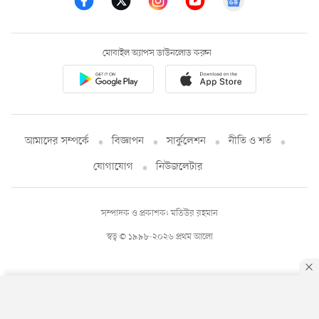
মোবাইল অ্যাপস ডাউনলোড করুন
আমাদের সম্পর্কে
বিজ্ঞাপন
সার্কুলেশন
নীতি ও শর্ত
যোগাযোগ
নিউজলেটার
সম্পাদক ও প্রকাশক: মতিউর রহমান
স্বত্ব © ১৯৯৮-২০২৬ প্রথম আলো
By using this site, you agree to our
Privacy Policy
.
OK