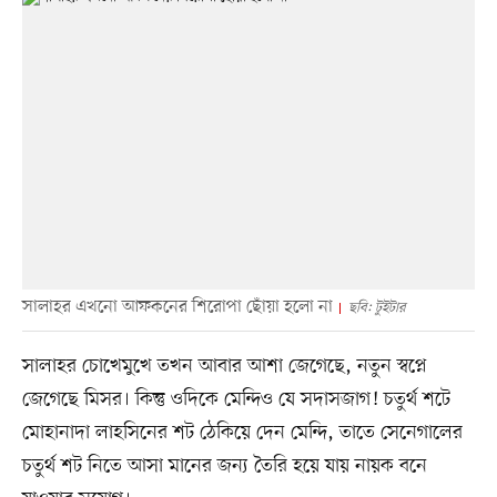
সালাহর এখনো আফকনের শিরোপা ছোঁয়া হলো না
ছবি: টুইটার
সালাহর চোখেমুখে তখন আবার আশা জেগেছে, নতুন স্বপ্নে
জেগেছে মিসর। কিন্তু ওদিকে মেন্দিও যে সদাসজাগ! চতুর্থ শটে
মোহানাদা লাহসিনের শট ঠেকিয়ে দেন মেন্দি, তাতে সেনেগালের
চতুর্থ শট নিতে আসা মানের জন্য তৈরি হয়ে যায় নায়ক বনে