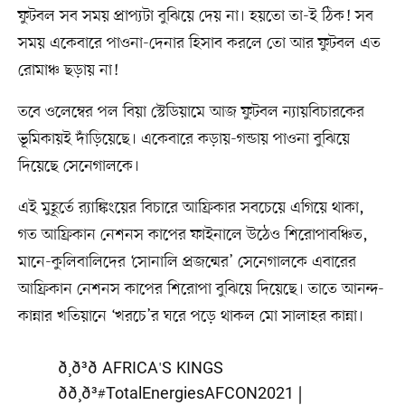
ফুটবল সব সময় প্রাপ্যটা বুঝিয়ে দেয় না। হয়তো তা-ই ঠিক! সব
সময় একেবারে পাওনা-দেনার হিসাব করলে তো আর ফুটবল এত
রোমাঞ্চ ছড়ায় না!
তবে ওলেম্বের পল বিয়া স্টেডিয়ামে আজ ফুটবল ন্যায়বিচারকের
ভূমিকায়ই দাঁড়িয়েছে। একেবারে কড়ায়-গন্ডায় পাওনা বুঝিয়ে
দিয়েছে সেনেগালকে।
এই মুহূর্তে র‍্যাঙ্কিংয়ের বিচারে আফ্রিকার সবচেয়ে এগিয়ে থাকা,
গত আফ্রিকান নেশনস কাপের ফাইনালে উঠেও শিরোপাবঞ্চিত,
মানে-কুলিবালিদের ‘সোনালি প্রজন্মের’ সেনেগালকে এবারের
আফ্রিকান নেশনস কাপের শিরোপা বুঝিয়ে দিয়েছে। তাতে আনন্দ-
কান্নার খতিয়ানে ‘খরচে’র ঘরে পড়ে থাকল মো সালাহর কান্না।
ð¸ð³ð AFRICA'S KINGS
ðð¸ð³
#TotalEnergiesAFCON2021
|