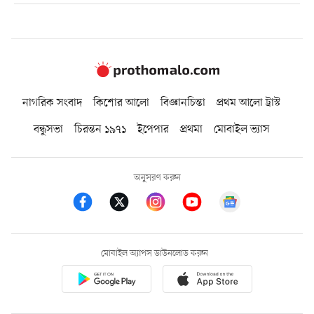
নাগরিক সংবাদ
কিশোর আলো
বিজ্ঞানচিন্তা
প্রথম আলো ট্রাস্ট
বন্ধুসভা
চিরন্তন ১৯৭১
ইপেপার
প্রথমা
মোবাইল ভ্যাস
অনুসরণ করুন
মোবাইল অ্যাপস ডাউনলোড করুন