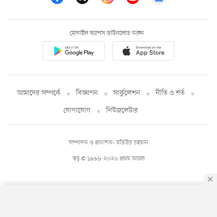
মোবাইল অ্যাপস ডাউনলোড করুন
আমাদের সম্পর্কে
বিজ্ঞাপন
সার্কুলেশন
নীতি ও শর্ত
যোগাযোগ
নিউজলেটার
সম্পাদক ও প্রকাশক: মতিউর রহমান
স্বত্ব © ১৯৯৮-২০২৬ প্রথম আলো
By using this site, you agree to our
Privacy Policy
.
OK