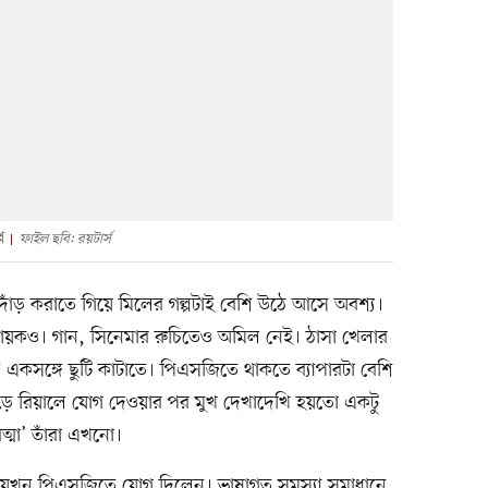
ে
ফাইল ছবি: রয়টার্স
 দাঁড় করাতে গিয়ে মিলের গল্পটাই বেশি উঠে আসে অবশ্য।
নায়কও। গান, সিনেমার রুচিতেও অমিল নেই। ঠাসা খেলার
 একসঙ্গে ছুটি কাটাতে। পিএসজিতে থাকতে ব্যাপারটা বেশি
ড়ে রিয়ালে যোগ দেওয়ার পর মুখ দেখাদেখি হয়তো একটু
্মা’ তাঁরা এখনো।
ি যখন পিএসজিতে যোগ দিলেন। ভাষাগত সমস্যা সমাধানে