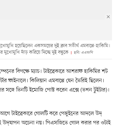
ে মুখোমুখি হয়েছিলেন একসময়ের দুই ক্লাব সতীর্থ এমবাপ্পে-হাকিমি।
খোমুখি দাঁড় করিয়ে দিচ্ছে দুই বন্ধুকে
ছবি: এএফপি
্পেনের বিপক্ষে ম্যাচ। টাইব্রেকারে আশরাফ হাকিমির শট
র্টার ফাইনালে। কিলিয়ান এমবাপ্পে যেন তৈরিই ছিলেন।
র সঙ্গে তিনটি ইমোজি পোস্ট করেন এক্সে (তখন টুইটার)।
্ত আগে টাইব্রেকারে গোলটি করে পেঙ্গুইনের আদলে উদ্​
েই উদ্​যাপন অচেনা নয়। পিএসজিতে গোল করার পর ওটাই