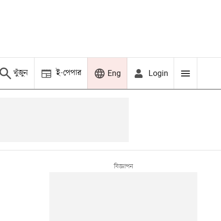
খুঁজুন
ই-পেপার
Login
Eng