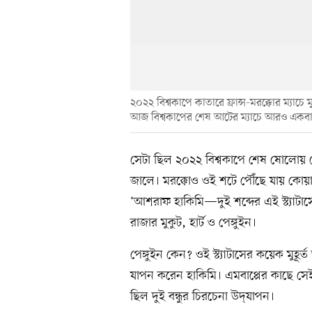
২০২২ বিশ্বকাপে কাতারে ফ্রান্স-মরক্কোর ম্যাচ
আজ বিশ্বকাপের শেষ আটের ম্যাচে আরও একবার মু
সেটা ছিল ২০২২ বিশ্বকাপে শেষ ষোলোয় স
জালে। মরক্কোও ওই শটে পৌঁছে যায় কোয়া
‘আশরাফ হাকিমি—দুই শব্দের এই স্ট্যাটাসে
রাজার মুকুট, হার্ট ও পেঙ্গুইন।
পেঙ্গুইন কেন? ওই স্ট্যাটাসের কয়েক মুহূর
যাপন করেন হাকিমি। এমবাপ্পের কাছে স
ছিল দুই বন্ধুর চিরচেনা উদ্​যাপন।