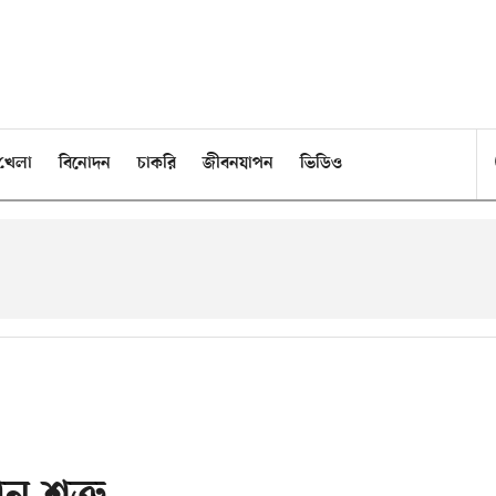
খেলা
বিনোদন
চাকরি
জীবনযাপন
ভিডিও