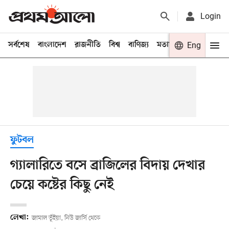
Login
সর্বশেষ
বাংলাদেশ
রাজনীতি
বিশ্ব
বাণিজ্য
মতামত
খেলা
Eng
বিনো
ফুটবল
গ্যালারিতে বসে ব্রাজিলের বিদায় দেখার
চেয়ে কষ্টের কিছু নেই
লেখা:
জামাল ভূঁইয়া, নিউ জার্সি থেকে