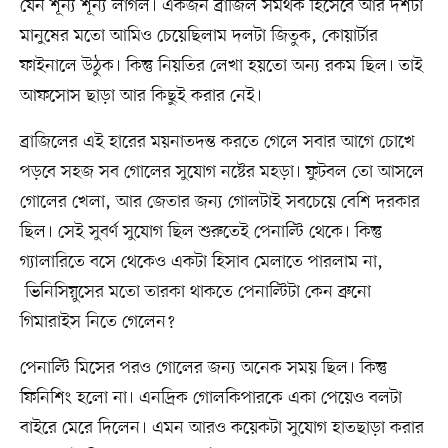
যেন শূন্য শূন্য লাগল। একজন ব্রাজিল সমর্থক হিসেবে আর দশটা
মানুষের মতো আমিও চেয়েছিলাম দলটা জিতুক, কোয়ার্টার
ফাইনালে উঠুক। কিন্তু নিয়তির লেখা হয়তো অন্য রকম ছিল। তাই
আফসোস ছাড়া আর কিছুই করার নেই।
ব্রাজিলের এই হারের ময়নাতদন্ত করতে গেলে সবার আগে চোখে
পড়বে সহজ সব গোলের সুযোগ নষ্টের মহড়া। ফুটবল তো আসলে
গোলের খেলা, আর জেতার জন্য গোলটাই সবচেয়ে বেশি দরকার
ছিল। সেই সুবর্ণ সুযোগ ছিল শুরুতেই পেনাল্টি থেকে। কিন্তু
গ্যালারিতে বসে থেকেও একটা হিসাব মেলাতে পারলাম না,
ভিনিসিয়ুসের মতো তারকা থাকতে পেনাল্টিটা কেন ব্রুনো
গিমারাইস নিতে গেলেন?
পেনাল্টি মিসের পরও গোলের জন্য অনেক সময় ছিল। কিন্তু
ফিনিশিং হলো না। এনদ্রিক গোলকিপারকে একা পেয়েও বলটা
বাইরে মেরে দিলেন। এমন আরও কয়েকটা সুযোগ হাতছাড়া করার