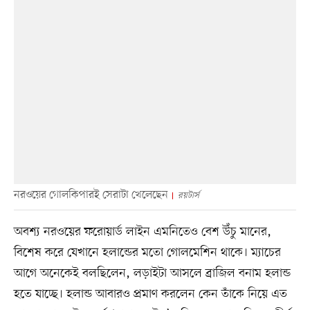
নরওয়ের গোলকিপারই সেরাটা খেলেছেন
রয়টার্স
অবশ্য নরওয়ের ফরোয়ার্ড লাইন এমনিতেও বেশ উঁচু মানের,
বিশেষ করে যেখানে হলান্ডের মতো গোলমেশিন থাকে। ম্যাচের
আগে অনেকেই বলছিলেন, লড়াইটা আসলে ব্রাজিল বনাম হলান্ড
হতে যাচ্ছে। হলান্ড আবারও প্রমাণ করলেন কেন তাঁকে নিয়ে এত