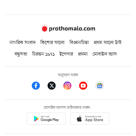
নাগরিক সংবাদ
কিশোর আলো
বিজ্ঞানচিন্তা
প্রথম আলো ট্রাস্ট
বন্ধুসভা
চিরন্তন ১৯৭১
ইপেপার
প্রথমা
মোবাইল ভ্যাস
অনুসরণ করুন
মোবাইল অ্যাপস ডাউনলোড করুন