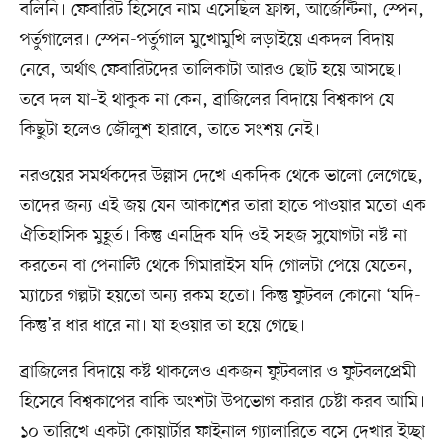
বলিনি। ফেবারিট হিসেবে নাম এসেছিল ফ্রান্স, আর্জেন্টিনা, স্পেন,
পর্তুগালের। স্পেন-পর্তুগাল মুখোমুখি লড়াইয়ে একদল বিদায়
নেবে, অর্থাৎ ফেবারিটদের তালিকাটা আরও ছোট হয়ে আসছে।
তবে দল যা–ই থাকুক না কেন, ব্রাজিলের বিদায়ে বিশ্বকাপ যে
কিছুটা হলেও জৌলুশ হারাবে, তাতে সংশয় নেই।
নরওয়ের সমর্থকদের উল্লাস দেখে একদিক থেকে ভালো লেগেছে,
তাদের জন্য এই জয় যেন আকাশের তারা হাতে পাওয়ার মতো এক
ঐতিহাসিক মুহূর্ত। কিন্তু এনদ্রিক যদি ওই সহজ সুযোগটা নষ্ট না
করতেন বা পেনাল্টি থেকে গিমারাইস যদি গোলটা পেয়ে যেতেন,
ম্যাচের গল্পটা হয়তো অন্য রকম হতো। কিন্তু ফুটবল কোনো ‘যদি-
কিন্তু’র ধার ধারে না। যা হওয়ার তা হয়ে গেছে।
ব্রাজিলের বিদায়ে কষ্ট থাকলেও একজন ফুটবলার ও ফুটবলপ্রেমী
হিসেবে বিশ্বকাপের বাকি অংশটা উপভোগ করার চেষ্টা করব আমি।
১০ তারিখে একটা কোয়ার্টার ফাইনাল গ্যালারিতে বসে দেখার ইচ্ছা