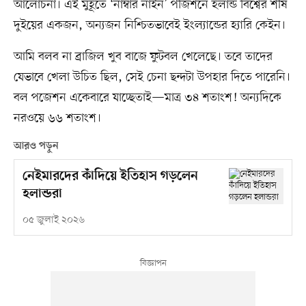
আলোচনা। এই মুহূর্তে ‘নাম্বার নাইন’ পজিশনে হলান্ড বিশ্বের শীর্ষ
দুইয়ের একজন, অন্যজন নিশ্চিতভাবেই ইংল্যান্ডের হ্যারি কেইন।
আমি বলব না ব্রাজিল খুব বাজে ফুটবল খেলেছে। তবে তাদের
যেভাবে খেলা উচিত ছিল, সেই চেনা ছন্দটা উপহার দিতে পারেনি।
বল পজেশন একেবারে যাচ্ছেতাই—মাত্র ৩৪ শতাংশ! অন্যদিকে
নরওয়ে ৬৬ শতাংশ।
আরও পড়ুন
নেইমারদের কাঁদিয়ে ইতিহাস গড়লেন
হলান্ডরা
০৫ জুলাই ২০২৬