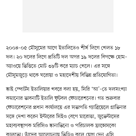
২০০৪–০৫ মৌসুমের আগে ইতালিতেও শীর্ষ লিগে খেলত ১৮
দল। ২০ দলের লিগে প্রতিটি দল অপর ১৯ দলের বিপক্ষে হোম–
অ্যাওয়ে ভিত্তিতে মোট ৩৮টি করে ম্যাচ খেলে। এর সঙ্গে
মৌসুমজুড়ে থাকে ঘরোয়া ও মহাদেশীয় বিভিন্ন প্রতিযোগিতা।
স্কাই স্পোর্টস ইতালিয়ার খবরে বলা হয়, সিরি ‘আ’–তে দলসংখ্যা
কমানোর ভাবনাটি ইতালি ফুটবল ফেডারেশনের। গত শুক্রবার
ফেডারেশনের প্রধান কার্যালয়ে এর সভাপতি গ্যাব্রিয়েলে গ্রাভিনার
সঙ্গে দেখা করেন ইন্টারের সিইও বেপে মারোত্তা, জুভেন্টাসের
মহাব্যবস্থাপক মরিসিও স্কানাভিনো ও পরিচালক ফ্রান্সেসকো
কালভো। তাঁদের আলোচনায় ভিডিও কলে যোগ দেন এসি