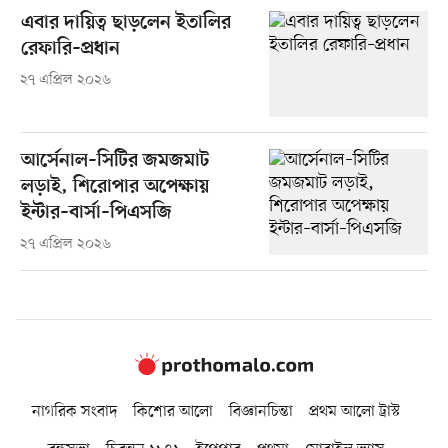
এবার দায়িত্ব ছাড়লেন ইতালির
রেফারি–প্রধান
২৭ এপ্রিল ২০২৬
আর্সেনাল–সিটির জমজমাট
লড়াই, শিরোপার অপেক্ষায়
ইন্টার–বার্সা–পিএসজি
২৭ এপ্রিল ২০২৬
নাগরিক সংবাদ
কিশোর আলো
বিজ্ঞানচিন্তা
প্রথম আলো ট্রাস্ট