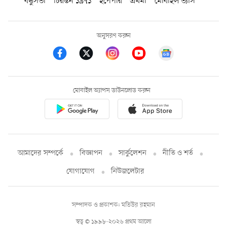
বন্ধুসভা
চিরন্তন ১৯৭১
ইপেপার
প্রথমা
মোবাইল ভ্যাস
অনুসরণ করুন
মোবাইল অ্যাপস ডাউনলোড করুন
আমাদের সম্পর্কে
বিজ্ঞাপন
সার্কুলেশন
নীতি ও শর্ত
যোগাযোগ
নিউজলেটার
সম্পাদক ও প্রকাশক: মতিউর রহমান
স্বত্ব © ১৯৯৮-২০২৬ প্রথম আলো