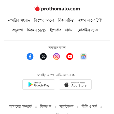
নাগরিক সংবাদ
কিশোর আলো
বিজ্ঞানচিন্তা
প্রথম আলো ট্রাস্ট
বন্ধুসভা
চিরন্তন ১৯৭১
ইপেপার
প্রথমা
মোবাইল ভ্যাস
অনুসরণ করুন
মোবাইল অ্যাপস ডাউনলোড করুন
আমাদের সম্পর্কে
বিজ্ঞাপন
সার্কুলেশন
নীতি ও শর্ত