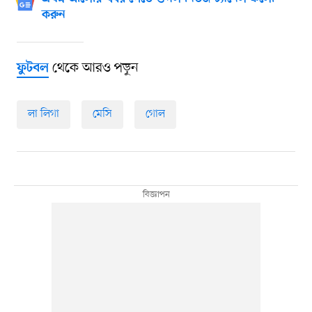
করুন
থেকে আরও পড়ুন
ফুটবল
লা লিগা
মেসি
গোল