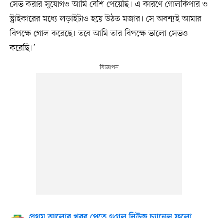
সেভ করার সুযোগও আমি বেশি পেয়েছি। এ কারণে গোলকিপার ও
স্ট্রাইকারের মধ্যে লড়াইটাও হয়ে উঠত মজার। সে অবশ্যই আমার
বিপক্ষে গোল করেছে। তবে আমি তার বিপক্ষে ভালো সেভও
করেছি।’
প্রথম আলোর খবর পেতে গুগল নিউজ চ্যানেল ফলো