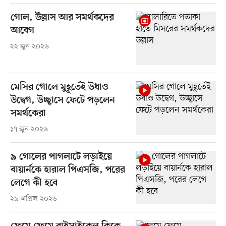
গোল, উল্লাস আর সমর্থকদের
আবেগ
২২ জুন ২০২৬
মেসির গোলে মুহূর্তেই উধাও
উদ্বেগ, উচ্ছ্বাসে ফেটে পড়লেন
সমর্থকেরা
১৭ জুন ২০২৬
৯ গোলের পাগলাটে লড়াইয়ে
বায়ার্নকে হারাল পিএসজি, পরের
লেগে কী হবে
২৯ এপ্রিল ২০২৬