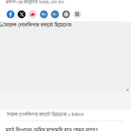
প্রকাশ: ০৮ জানুয়ারি ২০২৫, ০২: ৩০
সাবেক গোলকিপার রবার্তো হিমেনেজ
ইনস্টাগ্রাম
মাঠে লিওনেল মেসির মুখোমুখি হতে কেমন লাগে?