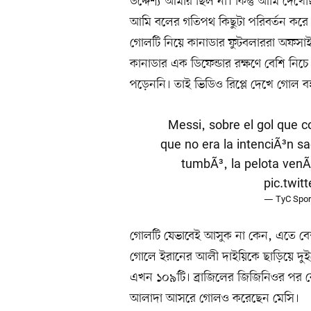
উদ্দেশ্য আমার ছিল না। কিন্তু আমি দে
আমি বলের গতিপথ কিছুটা পরিবর্তন করে 
গোলটি নিয়ে কানাডার ফুটবলাররা অফসাই
কানাডার এক ডিফেন্ডার রক্ষণে বেশি নিচ
পড়েননি। তাই ভিডিও রিপ্লে দেখে গোল ব
Messi, sobre el gol que c
que no era la intenciÃ³n sa
tumbÃ³, la pelota venÃ
pic.twi
— TyC Spor
গোলটি যেভাবেই আসুক না কেন, এতে বেশ 
গোলে ইরানের আলী দাইয়িকে ছাড়িয়ে দুইয়
এখন ১০৯টি। ব্রাজিলের জিজিনিওর পর ক
আলাদা আসরে গোলও করেছেন মেসি।