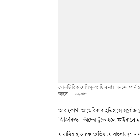
গোলটি ঠিক মেসিসুলভ ছিল না। এনজো ফার্নান্দ
জালে।
এএফপি
আর কোপা আমেরিকার ইতিহাসে সর্বোচ্চ ১৭
জিজিনিওর। তাঁদের ছুঁতে হলে ফাইনালে হ্
মায়ামির হার্ড রক স্টেডিয়ামে বাংলাদেশ