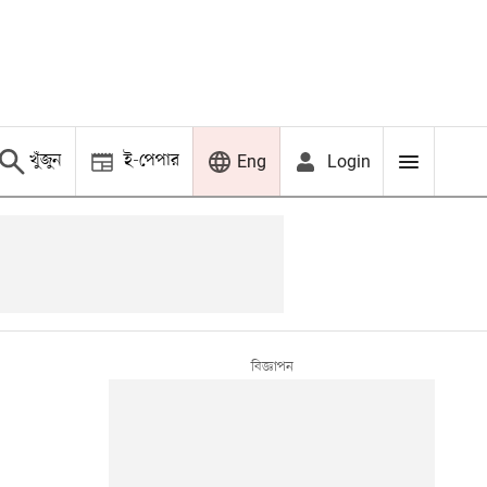
খুঁজুন
ই-পেপার
Login
Eng