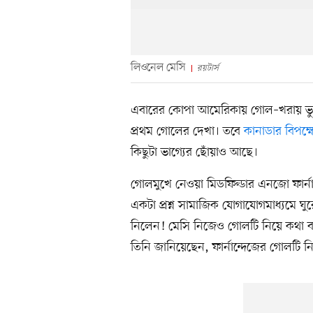
লিওনেল মেসি
রয়টার্স
এবারের কোপা আমেরিকায় গোল–খরায় ভ
প্রথম গোলের দেখা। তবে
কানাডার বিপক্
কিছুটা ভাগ্যের ছোঁয়াও আছে।
গোলমুখে নেওয়া মিডফিল্ডার এনজো ফার্নান্
একটা প্রশ্ন সামাজিক যোগাযোগমাধ্যমে 
নিলেন! মেসি নিজেও গোলটি নিয়ে কথা বলে
তিনি জানিয়েছেন, ফার্নান্দেজের গোলটি ন