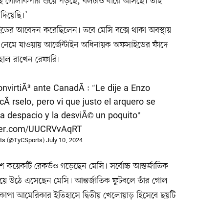
খেছি গোলকিপার শুয়ে পড়ছে, বলটাও ধীরে আসছে। তাই
দিয়েছি।’
ডের আবেদন করেছিলেন। তবে মেসি বক্সে থাকা অবস্থায়
ে নেমে যাওয়ায় আর্জেন্টাইন অধিনায়ক অফসাইডের ফাঁদে
হাল রাখেন রেফারি।
onvirtiÃ³ ante CanadÃ¡: "Le dije a Enzo
cÃ¡rselo, pero vi que justo el arquero se
­a despacio y la desviÃ© un poquito"
tter.com/UUCRVvAqRT
ts (@TyCSports)
July 10, 2024
কয়েকটি রেকর্ডও গড়েছেন মেসি। সর্বোচ্চ আন্তর্জাতিক
ে উঠে এসেছেন মেসি। আন্তর্জাতিক ফুটবলে তাঁর গোল
োপা আমেরিকার ইতিহাসে দ্বিতীয় খেলোয়াড় হিসেবে ছয়টি