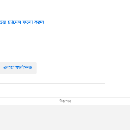
উজ চ্যানেল ফলো করুন
এনজো ফার্নান্দেজ