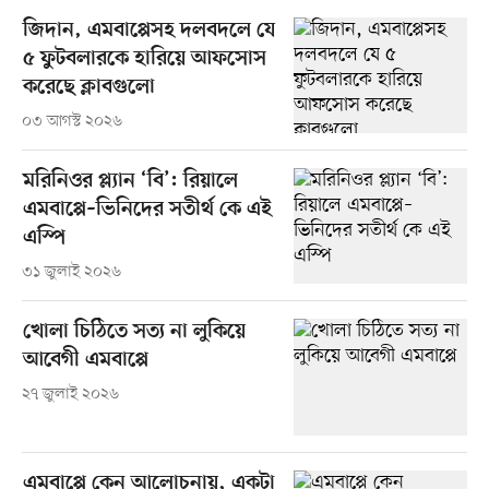
জিদান, এমবাপ্পেসহ দলবদলে যে
৫ ফুটবলারকে হারিয়ে আফসোস
করেছে ক্লাবগুলো
০৩ আগস্ট ২০২৬
মরিনিওর প্ল্যান ‘বি’: রিয়ালে
এমবাপ্পে–ভিনিদের সতীর্থ কে এই
এস্পি
৩১ জুলাই ২০২৬
খোলা চিঠিতে সত্য না লুকিয়ে
আবেগী এমবাপ্পে
২৭ জুলাই ২০২৬
এমবাপ্পে কেন আলোচনায়, একটা