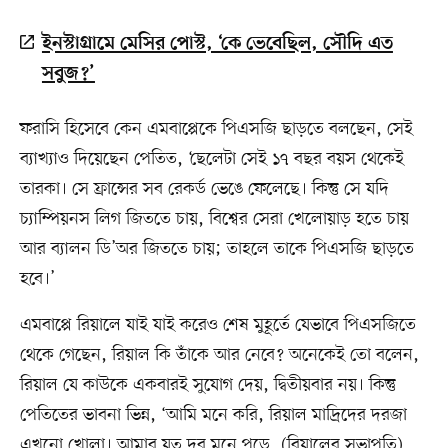
ইনস্টাগ্রামে মেসির পোস্ট, ‘কে ভেবেছিল, সৌদি এত
সবুজ?’
ফরাসি হিসেবে কেন এমবাপ্পেকে পিএসজি ছাড়তে বলছেন, সেই
ব্যাখ্যাও দিয়েছেন পেতিত, ‘ছেলেটা সেই ১৭ বছর বয়স থেকেই
তারকা। সে ফ্রান্সের সব রেকর্ড ভেঙে ফেলেছে। কিন্তু সে যদি
চ্যাম্পিয়নস লিগ জিততে চায়, বিশ্বের সেরা খেলোয়াড় হতে চায়
আর ব্যালন ডি’অর জিততে চায়; তাহলে তাকে পিএসজি ছাড়তে
হবে।’
এমবাপ্পে রিয়ালে যাই যাই করেও শেষ মুহূর্তে যেভাবে পিএসজিতে
থেকে গেছেন, রিয়াল কি তাঁকে আর নেবে? অনেকেই তো বলেন,
রিয়াল যে কাউকে একবারই সুযোগ দেয়, দ্বিতীয়বার নয়। কিন্তু
পেতিতের ভাবনা ভিন্ন, ‘আমি মনে করি, রিয়াল মাদ্রিদের দরজা
এখনো খোলা। আমার যত দূর মনে পড়ে, (রিয়ালের সভাপতি)