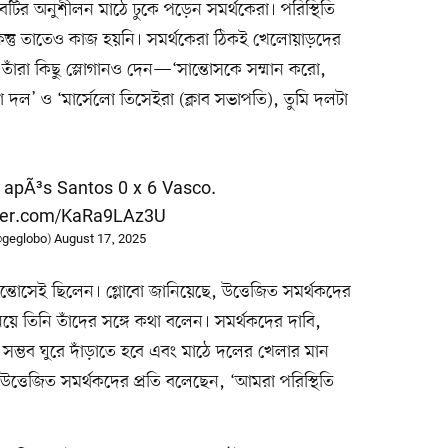
্লাবটির অনুশীলন মাঠে ঢুকে পড়েন সমর্থকেরা। পরিস্থিতি
। কিন্তু তাতেও কাজ হয়নি। সমর্থকেরা ঠিকই খেলোয়াড়দের
াঁরা কিছু স্লোগানও দেন—‘সান্তোসকে সম্মান করো,
া দল’ ও ‘মার্সেলো তিসেইরা (ক্লাব সভাপতি), তুমি দলটা
apÃ³s Santos 0 x 6 Vasco.
tter.com/KaRa9LAz3U
@geglobo)
August 17, 2025
সান্তোসেই ছিলেন। গ্লোবো জানিয়েছে, উত্তেজিত সমর্থকদের
নিয়ে তিনি তাঁদের সঙ্গে কথা বলেন। সমর্থকদের দাবি,
ুত সম্ভব ঘুরে দাঁড়াতে হবে এবং মাঠে দলের খেলার মান
্তেজিত সমর্থকদের প্রতি বলেছেন, ‘আমরা পরিস্থিতি