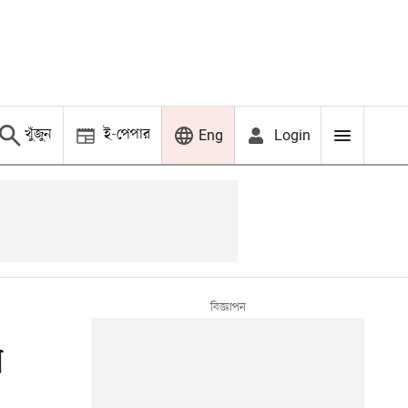
খুঁজুন
ই-পেপার
Login
Eng
ি