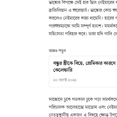
ভাস্কোর বিপক্ষে সেই হার ছিল নেইমারের 
ব্রাজিলিয়ান এ ফরোয়ার্ড। ভাস্কোর কোচ ফার
করলেও নেইমারের কান্না থামেনি। হারের
পারফরম্যান্সে আমি সম্পূর্ণ হতাশ। সমর্
সহিংসতা পরিহার করে। তারা যদি গালি 
আরও পড়ুন
বন্ধুর স্ত্রীকে বিয়ে, প্রেমিকার ক
কেলেঙ্কারি
২০ আগস্ট ২০২৫
সান্তোসে ঢুকে গতকাল ঢুকে পড়া সমর্থকদের
পরিচালক আলেহান্দ্রে মাত্তোস এবং নেইম
নেতৃত্বস্থানীয় একজন এ বিষয়ে ক্ষোভ উগর