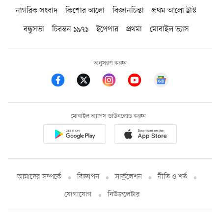
নাগরিক সংবাদ
কিশোর আলো
বিজ্ঞানচিন্তা
প্রথম আলো ট্রাস্ট
বন্ধুসভা
চিরন্তন ১৯৭১
ইপেপার
প্রথমা
মোবাইল ভ্যাস
অনুসরণ করুন
মোবাইল অ্যাপস ডাউনলোড করুন
আমাদের সম্পর্কে
বিজ্ঞাপন
সার্কুলেশন
নীতি ও শর্ত
যোগাযোগ
নিউজলেটার