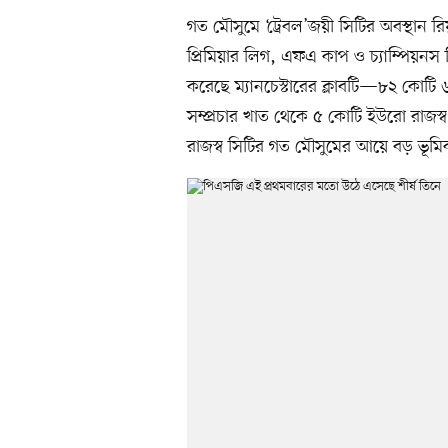
গত মৌসুমে ‘ট্রেবল’জয়ী সিটির অবস্থান 
প্রিমিয়ার লিগ, এফএ কাপ ও চ্যাম্পিয়
করেছে ম্যানচেস্টারের ক্লাবটি—৮২ কোটি
সম্প্রচার খাত থেকে ৫ কোটি ইউরো রাজ
রাজস্ব সিটির গত মৌসুমের আয়ে বড় ভূমি