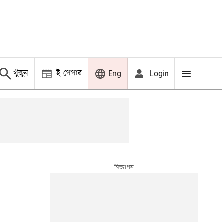
খুঁজুন
ই-পেপার
Login
Eng