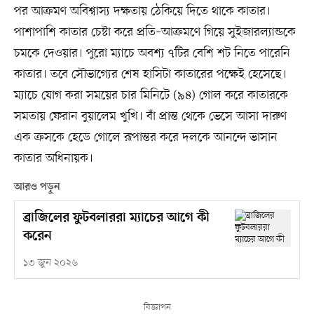
পর আক্রমণ অবিশ্বাস্য দক্ষতায় ঠেকিয়ে দিতে থাকে কাতার।
পাশাপাশি কাতার চেষ্টা করে প্রতি–আক্রমণে গিয়ে সুইজারল্যান্ডকে
চমকে দেওয়ার। পুরো ম্যাচে অবশ্য ৭টির বেশি শট নিতে পারেনি
কাতার। তবে সৌভাগ্যের শেষ হাসিটা কাতারের পক্ষেই হেসেছে।
ম্যাচে যোগ করা সময়ের চার মিনিটে (৯৪) গোল করে কাতারকে
সমতায় ফেরান বুয়ালেম খুখি। বাঁ প্রান্ত থেকে ভেসে আসা দারুণ
এক ক্রসকে হেডে গোলে রূপান্তর করে দলকে আনন্দে ভাসান
কাতার অধিনায়ক।
আরও পড়ুন
ব্রাজিলের ফুটবলাররা ম্যাচের আগে কী
করেন
১৩ জুন ২০২৬