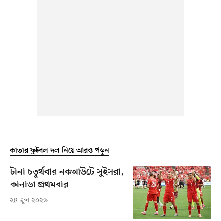
কাতার ফুটবল দল নিয়ে আরও পড়ুন
টানা চতুর্থবার নকআউটে সুইসরা,
কানাডা প্রথমবার
২৪ জুন ২০২৬