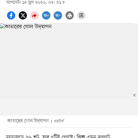
আপডেট: ১৪ জুন ২০২৬, ০২: ৩১
কাতারের গোল উদ্‌যাপন
রয়টার্স
ম্যাচজুড়ে ২৬ শট, যার ৭টিই পোস্টে। কিন্তু এমন দাপুটে