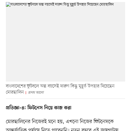
বাংলাদেশের ফুটবলে অল্প বয়সেই দারুণ কিছু মুহূর্ত উপহার দিয়েছেন
মোরছালিন
প্রথম আলো
প্রতিজ্ঞা–৪: ফিটনেস নিয়ে কাজ করা
মোরছালিনের নিজেরই মনে হয়, এখনো নিজের ফিটনেসকে
আন্তর্জাতিক পর্যায়ে নিতে পারেননি। নতুন বছরে এই জায়গাটায়