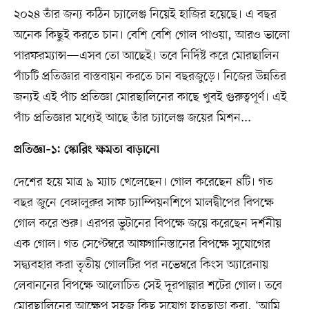
২০২৪ তাঁর জন্য কঠিন চ্যালেঞ্জ নিয়েই হাজির হয়েছে। এ বছর
অনেক কিছুই করতে চান। বেশি বেশি গোল পাওয়া, আরও ভালো
পারফরম্যান্স—এসব তো আছেই। তবে নির্দিষ্ট করে মোরছালিন
পাঁচটি প্রতিজ্ঞার বাস্তবায়ন করতে চান বছরজুড়ে। নিজের উন্নতির
জন্যই এই পাঁচ প্রতিজ্ঞা মোরছালিনের কাছে খুবই গুরুত্বপূর্ণ। এই
পাঁচ প্রতিজ্ঞার মধ্যেই আছে তাঁর চ্যালেঞ্জ জয়ের মিশন...
প্রতিজ্ঞা–১: স্কোরিং ক্ষমতা বাড়ানো
দেশের হয়ে মাত্র ৯ ম্যাচ খেলেছেন। গোল করেছেন ৪টি। গত
বছর জুনে বেঙ্গালুরুর সাফ চ্যাম্পিয়নশিপে মালদ্বীপের বিপক্ষে
গোল করে শুরু। এরপর ভুটানের বিপক্ষে জয়ে করেছেন দর্শনীয়
এক গোল। গত সেপ্টেম্বরে আফগানিস্তানের বিপক্ষে সুযোগের
সদ্ব্যবহার করা তৃতীয় গোলটির পর নভেম্বরে কিংস অ্যারেনায়
লেবাননের বিপক্ষে আলোচিত সেই দূরপাল্লার শটের গোল। তবে
মোরছালিনের আক্ষেপ সহজ কিছু সুযোগ হাতছাড়া করা, ‘আমি