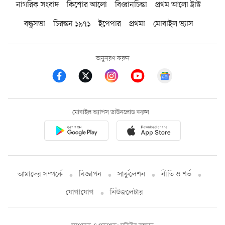
নাগরিক সংবাদ
কিশোর আলো
বিজ্ঞানচিন্তা
প্রথম আলো ট্রাস্ট
বন্ধুসভা
চিরন্তন ১৯৭১
ইপেপার
প্রথমা
মোবাইল ভ্যাস
অনুসরণ করুন
মোবাইল অ্যাপস ডাউনলোড করুন
আমাদের সম্পর্কে
বিজ্ঞাপন
সার্কুলেশন
নীতি ও শর্ত
যোগাযোগ
নিউজলেটার