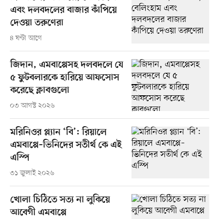
এবং দলবদলের বাজার কাঁপিয়ে
দেওয়া তরুণেরা
৪ ঘণ্টা আগে
জিদান, এমবাপ্পেসহ দলবদলে যে
৫ ফুটবলারকে হারিয়ে আফসোস
করেছে ক্লাবগুলো
০৩ আগস্ট ২০২৬
মরিনিওর প্ল্যান ‘বি’: রিয়ালে
এমবাপ্পে–ভিনিদের সতীর্থ কে এই
এস্পি
৩১ জুলাই ২০২৬
খোলা চিঠিতে সত্য না লুকিয়ে
আবেগী এমবাপ্পে