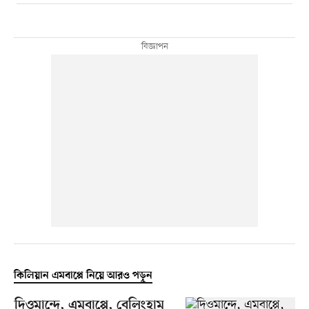
কিলিয়ান এমবাপ্পে নিয়ে আরও পড়ুন
দিওমান্দে, এমবাপ্পে, বেলিংহাম