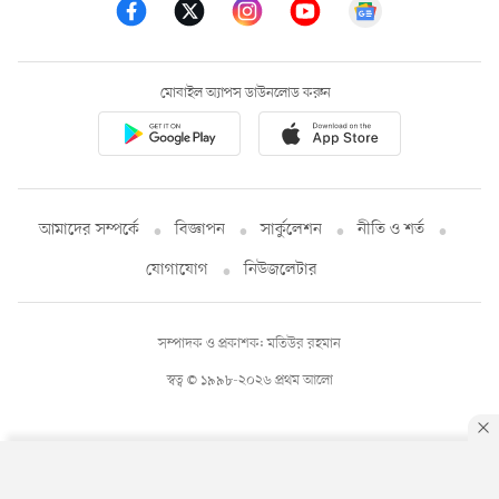
মোবাইল অ্যাপস ডাউনলোড করুন
আমাদের সম্পর্কে
বিজ্ঞাপন
সার্কুলেশন
নীতি ও শর্ত
যোগাযোগ
নিউজলেটার
সম্পাদক ও প্রকাশক: মতিউর রহমান
স্বত্ব © ১৯৯৮-২০২৬ প্রথম আলো