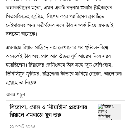
অহংকারীদের মতো, এমন একটা বদনাম ফরাসি স্ট্রাইকারের
পিএসজিতেই জুটেছে। বিশেষ করে প্যারিসের ক্লাবটিতে
নেইমারসহ অন্য সতীর্থদের সঙ্গে তাঁর সম্পর্ক নিয়ে এমনটাই
বলতেন অনেকে।
এমবাপ্পে রিয়াল মাদ্রিদে নাম লেখানোর পর ফুটবল–বিশ্বে
অনেকেই তাঁর অহংবোধ আর ঔদ্ধত্যপূর্ণ আচরণ নিয়ে সরব
হয়েছিলেন। রিয়ালের ড্রেসিংরুমে তাঁর সঙ্গে জুড বেলিংহাম,
ভিনিসিয়ুস জুনিয়র, রদ্রিগোরা কীভাবে মানিয়ে নেবেন, আলোচনা
হয়েছে তা নিয়েও।
আরও পড়ুন
শিরোপা, গোল ও ‘সীমাহীন’ প্রত্যাশায়
রিয়ালে এমবাপ্পে–যুগ শুরু
১৫ আগস্ট ২০২৪