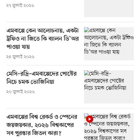
২৭ জুলাই ২০২৬
এমবাপ্পে কেন আলোচনায়, একটা
ট্রফিও না জিতে কি ব্যালন ডি’অর
পাওয়া যায়
২৪ জুলাই ২০২৬
মেসি–রদ্রি–এমবাপ্পেদের পোস্টের
নিচে চমক ভোজিনিয়া
২০ জুলাই ২০২৬
এমবাপ্পের বিশ্ব রেকর্ড ও স্পেনের
জয়জয়কার, ২০২৬ বিশ্বকাপের
সব পুরস্কার জিতল কারা?