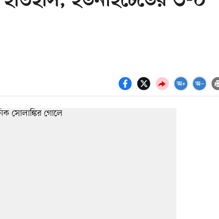
থের ইতিহাস, ইউনাইটেডের ৩-০