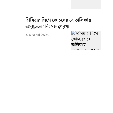
প্রিমিয়ার লিগে কোচদের যে তালিকায়
আরতেতা ‘নিঃসঙ্গ শেরপা’
০৩ আগস্ট ২০২৬