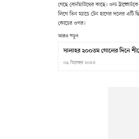
গেছে বোর্নমাউথের কাছে। ওল্ড ট্রাফোর্ড
লিগে তিন ম্যাচে টেন হাগের দলের এটি 
কোচের ওপর।
আরও পড়ুন
সালাহর ২০০তম গোলের দিনে শীর্
০৯ ডিসেম্বর ২০২৩