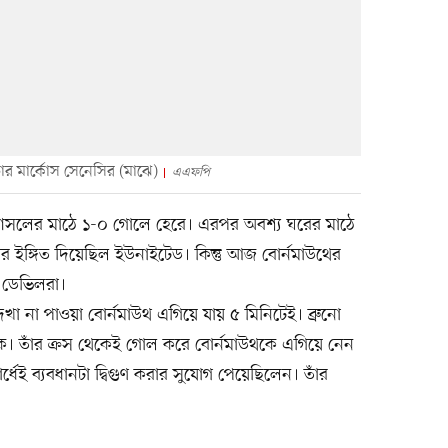
ডার মার্কোস সেনেসির (মাঝে)
এএফপি
্যাসলের মাঠে ১-০ গোলে হেরে। এরপর অবশ্য ঘরের মাঠে
র ইঙ্গিত দিয়েছিল ইউনাইটেড। কিন্তু আজ বোর্নমাউথের
েড ডেভিলরা।
খা না পাওয়া বোর্নমাউথ এগিয়ে যায় ৫ মিনিটেই। ব্রুনো
কুক। তাঁর ক্রস থেকেই গোল করে বোর্নমাউথকে এগিয়ে নেন
র্ধেই ব্যবধানটা দ্বিগুণ করার সুযোগ পেয়েছিলেন। তাঁর