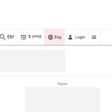
খুঁজুন
ই-পেপার
Login
Eng