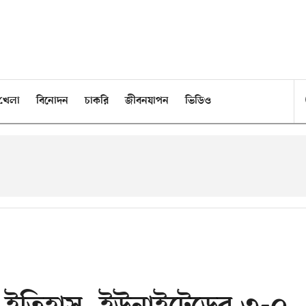
খেলা
বিনোদন
চাকরি
জীবনযাপন
ভিডিও