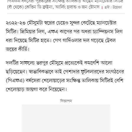
পিএফএ বর্ষসেরা পুরস্কারের সংক্ষিপ্ত তালিকায় আছেন ম্যানচেস্টার সিটির
(বাঁ থেকে) কেভিন ডি ব্রুইনা, আর্লিং হলান্ড ও জন স্টোনস
ছবি : উয়েফা
২০২২–২৩ মৌসুমটা স্বপ্নের চেয়েও সুন্দর কেটেছে ম্যানচেস্টার
সিটির। প্রিমিয়ার লিগ, এফএ কাপের পর অধরা চ্যাম্পিয়নস লিগ
ধরা দিয়েছে সিটির হাতে। পেপ গার্দিওলার দল গড়েছে ট্রেবল
জয়ের কীর্তি।
দলটির সাফল্যে ভরপুর মৌসুমে প্রত্যেকেই কমবেশি আলো
ছড়িয়েছেন। স্বাভাবিকভাবে তাই পেশাদার ফুটবলারদের সংগঠনের
(পিএফএ) বর্ষসেরা খেলোয়াড়ের সংক্ষিপ্ত তালিকায় সিটিরই বেশি
খেলোয়াড় জায়গা করে নিয়েছেন।