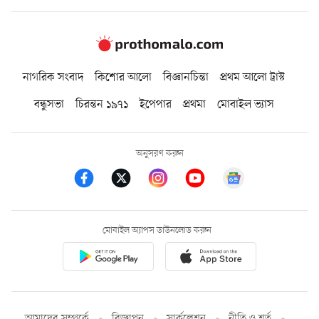
নাগরিক সংবাদ
কিশোর আলো
বিজ্ঞানচিন্তা
প্রথম আলো ট্রাস্ট
বন্ধুসভা
চিরন্তন ১৯৭১
ইপেপার
প্রথমা
মোবাইল ভ্যাস
অনুসরণ করুন
মোবাইল অ্যাপস ডাউনলোড করুন
আমাদের সম্পর্কে
বিজ্ঞাপন
সার্কুলেশন
নীতি ও শর্ত