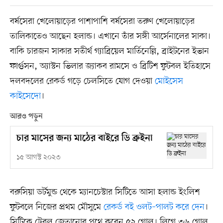
বর্ষসেরা খেলোয়াড়ের পাশাপাশি বর্ষসেরা তরুণ খেলোয়াড়ের
তালিকাতেও আছেন হলান্ড। এখানে তাঁর সঙ্গী আর্সেনালের সাকা।
বাকি চারজন সাকার সতীর্থ গ্যাব্রিয়েল মার্তিনেল্লি, ব্রাইটনের ইভান
ফার্গুসন, অ্যাস্টন ভিলার জ্যাকব রামসে ও ব্রিটিশ ফুটবল ইতিহাসে
দলবদলের রেকর্ড গড়ে চেলসিতে যোগ দেওয়া
মোইসেস
কাইসেদো
।
আরও পড়ুন
চার মাসের জন্য মাঠের বাইরে ডি ব্রুইনা
১৫ আগস্ট ২০২৩
বরুসিয়া ডর্টমুন্ড থেকে ম্যানচেস্টার সিটিতে আসা হলান্ড ইংলিশ
ফুটবলে নিজের প্রথম মৌসুমে
রেকর্ড বই ওলট–পালট করে দেন
।
সিটিকে ট্রেবল জেতানোর পথে করেন ৫২ গোল। লিগে ৩৬ গোল