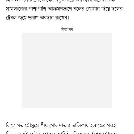
মিডফিল্ডার) নিজেকে যেন নতুন করে আবিষ্কার করেন। রক্ষণ
সামলানোর পাশাপাশি আক্রমণভাগে বলের জোগান দিয়ে দলের
ট্রেবল জয়ে দারুণ অবদান রাখেন।
লিগে গত মৌসুমে শীর্ষ গোলদাতার তালিকায় হলান্ডের পরই