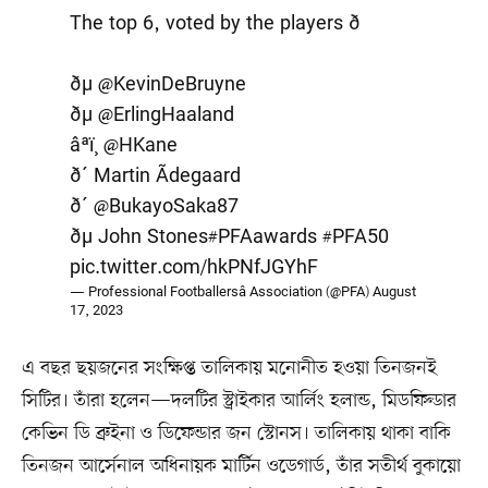
The top 6, voted by the players ð
ðµ
@KevinDeBruyne
ðµ
@ErlingHaaland
âªï¸
@HKane
ð´ Martin Ãdegaard
ð´
@BukayoSaka87
ðµ John Stones
#PFAawards
#PFA50
pic.twitter.com/hkPNfJGYhF
— Professional Footballersâ Association (@PFA)
August
17, 2023
এ বছর ছয়জনের সংক্ষিপ্ত তালিকায় মনোনীত হওয়া তিনজনই
সিটির। তাঁরা হলেন—দলটির স্ট্রাইকার আর্লিং হলান্ড, মিডফিল্ডার
কেভিন ডি ব্রুইনা ও ডিফেন্ডার জন স্টোনস। তালিকায় থাকা বাকি
তিনজন আর্সেনাল অধিনায়ক মার্টিন ওডেগার্ড, তাঁর সতীর্থ বুকায়ো