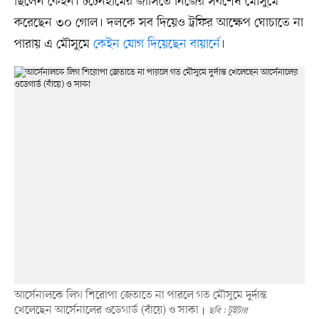
ছিলেন কেইন। টটেনহামের জার্সিতে নিজের সর্বশেষ মৌসুমে
করেছেন ৩০ গোল। দলকে সব দিয়েও ট্রফির আক্ষেপ ঘোচাতে না
পারায় এ মৌসুমে
কেইন যোগ দিয়েছেন বায়ার্নে
।
আর্সেনালকে লিগ শিরোপা জেতাতে না পারলে গত মৌসুমে দুর্দান্ত
খেলেছেন আর্সেনালের ওডেগার্ড (বাঁয়ে) ও সাকা
ছবি : টুইটার