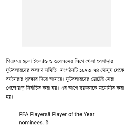
পিএফএ হলো ইংল্যান্ড ও ওয়েলসের লিগে খেলা পেশাদার
ফুটবলারদের কল্যাণ সমিতি। সংগঠনটি ১৯৭৩–৭৪ মৌসুম থেকে
বর্ষসেরার পুরস্কার দিয়ে আসছে। ফুটবলারদের ভোটেই সেরা
খেলোয়াড় নির্বাচিত করা হয়। এর আগে ছয়জনকে মনোনীত করা
হয়।
PFA Playersâ Player of the Year
nominees. ð