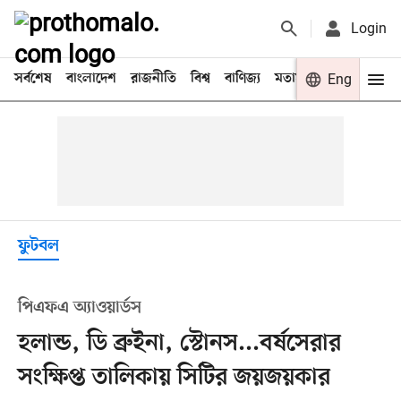
Login
সর্বশেষ
বাংলাদেশ
রাজনীতি
বিশ্ব
বাণিজ্য
মতামত
খেলা
Eng
বিনো
ফুটবল
পিএফএ অ্যাওয়ার্ডস
হলান্ড, ডি ব্রুইনা, স্টোনস...বর্ষসেরার
সংক্ষিপ্ত তালিকায় সিটির জয়জয়কার