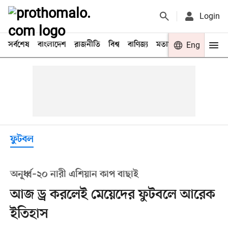
Login
সর্বশেষ
বাংলাদেশ
রাজনীতি
বিশ্ব
বাণিজ্য
মতামত
খেলা
Eng
বিনো
ফুটবল
অনূর্ধ্ব–২০ নারী এশিয়ান কাপ বাছাই
আজ ড্র করলেই মেয়েদের ফুটবলে আরেক
ইতিহাস