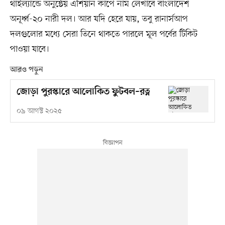
থাইল্যান্ডে অনুষ্ঠেয় এশিয়ান কাপে নাম লেখাবে বাংলাদেশ
অনূর্ধ্ব-২০ নারী দল। আর যদি হেরে যায়, তবু রানার্সআপ
দলগুলোর মধ্যে সেরা তিনে থাকতে পারলে মূল পর্বের টিকিট
পাওয়া যাবে।
আরও পড়ুন
জোড়া পুরস্কারে আলোকিত ফুটবল–রত্ন
০৯ আগস্ট ২০২৫