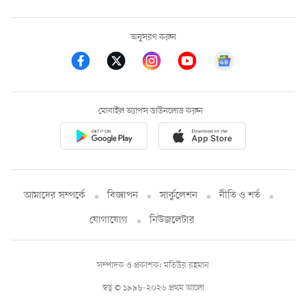
অনুসরণ করুন
মোবাইল অ্যাপস ডাউনলোড করুন
আমাদের সম্পর্কে
বিজ্ঞাপন
সার্কুলেশন
নীতি ও শর্ত
যোগাযোগ
নিউজলেটার
সম্পাদক ও প্রকাশক: মতিউর রহমান
স্বত্ব © ১৯৯৮-২০২৬ প্রথম আলো