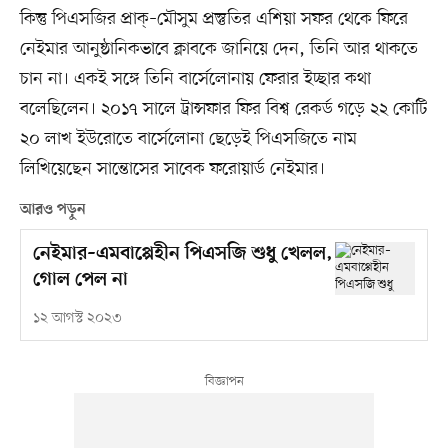
কিন্তু পিএসজির প্রাক্‌–মৌসুম প্রস্তুতির এশিয়া সফর থেকে ফিরে
নেইমার আনুষ্ঠানিকভাবে ক্লাবকে জানিয়ে দেন, তিনি আর থাকতে
চান না। একই সঙ্গে তিনি বার্সেলোনায় ফেরার ইচ্ছার কথা
বলেছিলেন। ২০১৭ সালে ট্রান্সফার ফির বিশ্ব রেকর্ড গড়ে ২২ কোটি
২০ লাখ ইউরোতে বার্সেলোনা ছেড়েই পিএসজিতে নাম
লিখিয়েছেন সান্তোসের সাবেক ফরোয়ার্ড নেইমার।
আরও পড়ুন
নেইমার–এমবাপ্পেহীন পিএসজি শুধু খেলল,
গোল পেল না
১২ আগস্ট ২০২৩