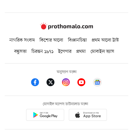
নাগরিক সংবাদ
কিশোর আলো
বিজ্ঞানচিন্তা
প্রথম আলো ট্রাস্ট
বন্ধুসভা
চিরন্তন ১৯৭১
ইপেপার
প্রথমা
মোবাইল ভ্যাস
অনুসরণ করুন
মোবাইল অ্যাপস ডাউনলোড করুন