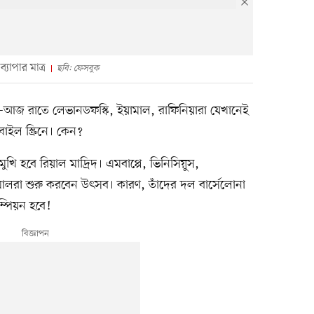
্যাপার মাত্র
ছবি: ফেসবুক
া—আজ রাতে লেভানডফস্কি, ইয়ামাল, রাফিনিয়ারা যেখানেই
াইল স্ক্রিনে। কেন?
োমুখি হবে রিয়াল মাদ্রিদ। এমবাপ্পে, ভিনিসিয়ুস,
মালরা শুরু করবেন উৎসব। কারণ, তাঁদের দল বার্সেলোনা
ম্পিয়ন হবে!