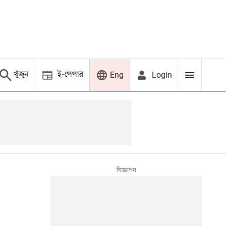
খুঁজুন
ই-পেপার
Login
Eng