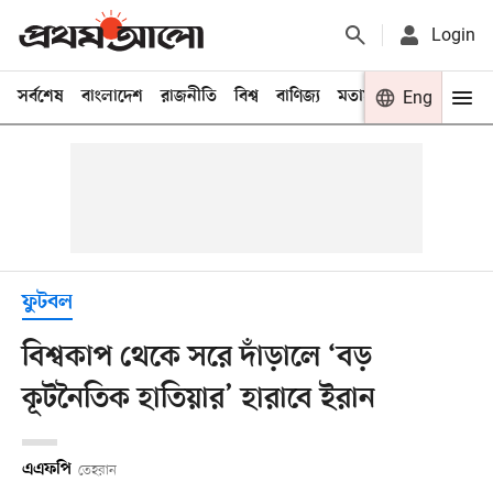
Login
সর্বশেষ
বাংলাদেশ
রাজনীতি
বিশ্ব
বাণিজ্য
মতামত
খেলা
Eng
বিনো
ফুটবল
বিশ্বকাপ থেকে সরে দাঁড়ালে ‘বড়
কূটনৈতিক হাতিয়ার’ হারাবে ইরান
এএফপি
তেহরান