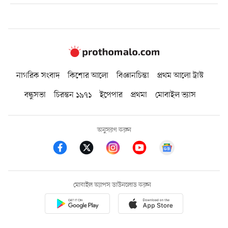
নাগরিক সংবাদ
কিশোর আলো
বিজ্ঞানচিন্তা
প্রথম আলো ট্রাস্ট
বন্ধুসভা
চিরন্তন ১৯৭১
ইপেপার
প্রথমা
মোবাইল ভ্যাস
অনুসরণ করুন
মোবাইল অ্যাপস ডাউনলোড করুন