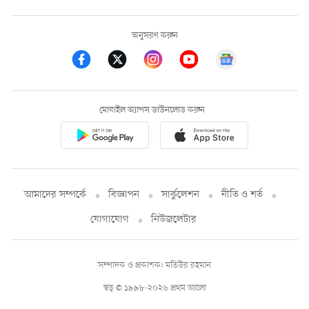
অনুসরণ করুন
মোবাইল অ্যাপস ডাউনলোড করুন
আমাদের সম্পর্কে
বিজ্ঞাপন
সার্কুলেশন
নীতি ও শর্ত
যোগাযোগ
নিউজলেটার
সম্পাদক ও প্রকাশক: মতিউর রহমান
স্বত্ব © ১৯৯৮-২০২৬ প্রথম আলো