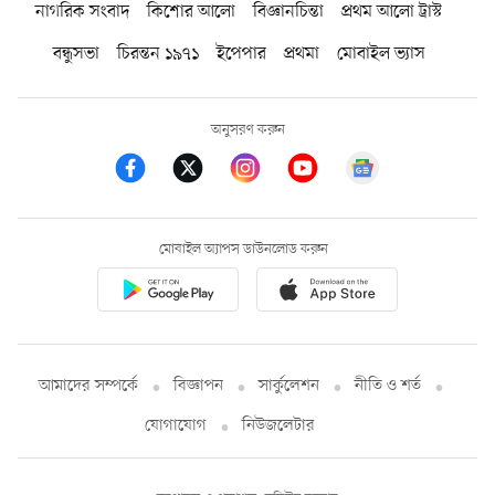
নাগরিক সংবাদ
কিশোর আলো
বিজ্ঞানচিন্তা
প্রথম আলো ট্রাস্ট
বন্ধুসভা
চিরন্তন ১৯৭১
ইপেপার
প্রথমা
মোবাইল ভ্যাস
অনুসরণ করুন
মোবাইল অ্যাপস ডাউনলোড করুন
আমাদের সম্পর্কে
বিজ্ঞাপন
সার্কুলেশন
নীতি ও শর্ত
যোগাযোগ
নিউজলেটার