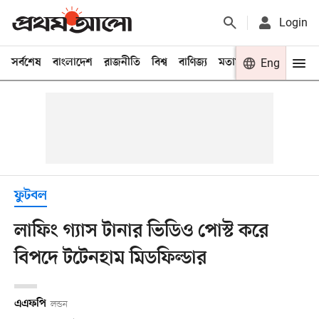
Login
সর্বশেষ
বাংলাদেশ
রাজনীতি
বিশ্ব
বাণিজ্য
মতামত
খেলা
Eng
বিনো
ফুটবল
লাফিং গ্যাস টানার ভিডিও পোস্ট করে
বিপদে টটেনহাম মিডফিল্ডার
এএফপি
লন্ডন