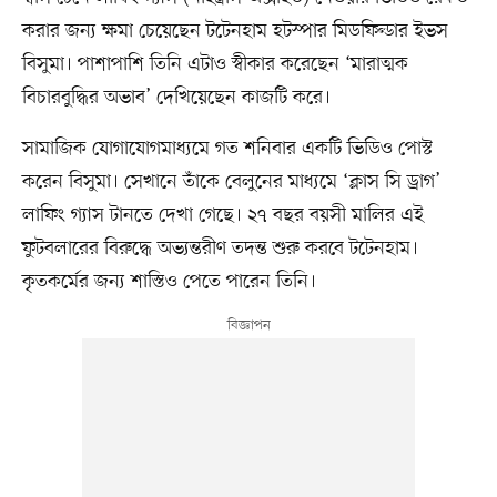
করার জন্য ক্ষমা চেয়েছেন টটেনহাম হটস্পার মিডফিল্ডার ইভস
বিসুমা। পাশাপাশি তিনি এটাও স্বীকার করেছেন ‘মারাত্মক
বিচারবুদ্ধির অভাব’ দেখিয়েছেন কাজটি করে।
সামাজিক যোগাযোগমাধ্যমে গত শনিবার একটি ভিডিও পোস্ট
করেন বিসুমা। সেখানে তাঁকে বেলুনের মাধ্যমে ‘ক্লাস সি ড্রাগ’
লাফিং গ্যাস টানতে দেখা গেছে। ২৭ বছর বয়সী মালির এই
ফুটবলারের বিরুদ্ধে অভ্যন্তরীণ তদন্ত শুরু করবে টটেনহাম।
কৃতকর্মের জন্য শাস্তিও পেতে পারেন তিনি।