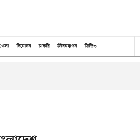
খেলা
বিনোদন
চাকরি
জীবনযাপন
ভিডিও