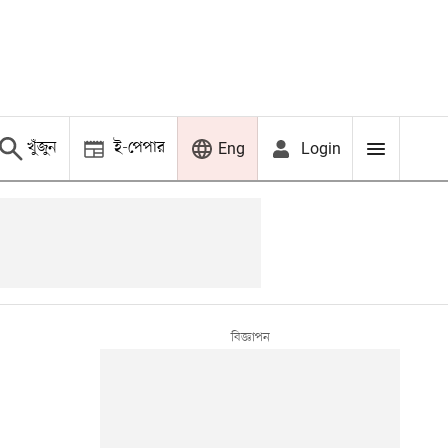
খুঁজুন
ই-পেপার
Login
Eng