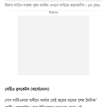
রিয়াল মাদ্রিদ তারকা লুকা মদরিচ এখনো মাদ্রিদে প্রয়োজনীয়
ছবি: টুইটার
সের্হিও বুসকেটস (বার্সেলোনা)
পেপ গার্দিওলার অধীনে বার্সার সেই স্বপ্নের দলের ‘শেষ সৈনিক’