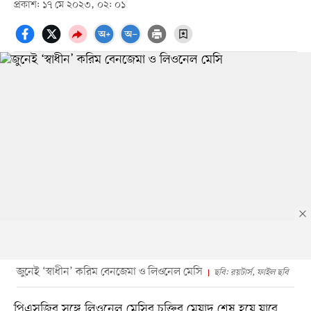
প্রকাশ: ১৭ মে ২০২৩, ০২: ০১
জুনেই ‘স্বাধীন’ করিম বেনজেমা ও লিওনেল মেসি
ছবি: রয়টার্স, ফাইল ছবি
পিএসজির সঙ্গে লিওনেল মেসির চুক্তির মেয়াদ শেষ হয়ে যাবে