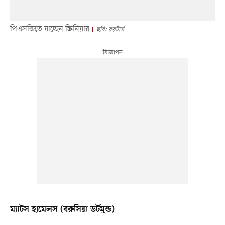
পিএসজিতে যাচ্ছেন স্ক্রিনিয়ার
ছবি: রয়টার্স
ম্যাটস হামেলস (বরুসিয়া ডর্টমুন্ড)