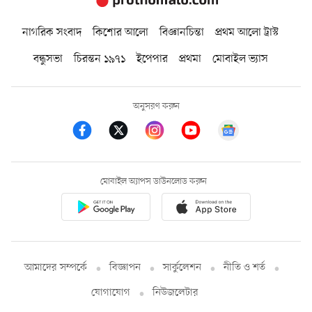
নাগরিক সংবাদ
কিশোর আলো
বিজ্ঞানচিন্তা
প্রথম আলো ট্রাস্ট
বন্ধুসভা
চিরন্তন ১৯৭১
ইপেপার
প্রথমা
মোবাইল ভ্যাস
অনুসরণ করুন
মোবাইল অ্যাপস ডাউনলোড করুন
আমাদের সম্পর্কে
বিজ্ঞাপন
সার্কুলেশন
নীতি ও শর্ত
যোগাযোগ
নিউজলেটার