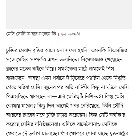
মেসি সৌদি আরবে যাচ্ছেন কি
ছবি: এএফপি
চুক্তির মেয়াদ বৃদ্ধির আলোচনা সফল হয়নি। এমনকি পিএসজির
সঙ্গে মেসির সম্পর্কও এখন তলানিতে। নিষেধাজ্ঞাও খেয়েছেন
ক্লাবের মতের বাইরে গিয়ে। সমর্থকেরা মাঠে নামলেই শিস
বাজাচ্ছেন। অবস্থা এমন পর্যায়ে দাঁড়িয়েছে প্যারিস থেকে নিষ্কৃতি
পেতে মরিয়া মেসি। জুনের পর অতি নাটকীয় কিছু না ঘটলে মেসি
পিএসজিতে থাকছেন না—এটা মোটামুটি নিশ্চিতই। কিন্তু মেসি
কোথায় যাবেন? কিছু দিন আগেই খবর বেরিয়েছে, তিনি সৌদি
আরবের ক্লাবের সঙ্গে চুক্তি চূড়ান্ত করেছেন। কিন্তু সেটি অস্বীকার
করেছে মেসির ঘনিষ্ঠজনেরা। এদিকে বার্সেলোনাও মেসিকে
ফেরাতে দৌড়ঝাঁপ চালাচ্ছে। ফাঁকফোকরে শোনা যাচ্ছে যুক্তরাষ্ট্রের