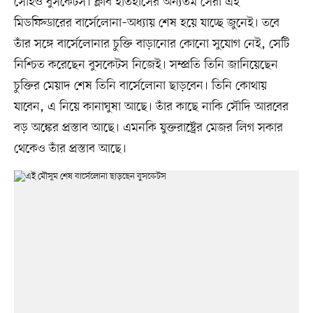
সের্হিও বুসকেটস। ক্লাব ইতিহাসের অন্যতম সেরা এই
মিডফিল্ডারের বার্সেলোনা–অধ্যায় শেষ হয়ে যাচ্ছে জুনেই। তবে
তাঁর সঙ্গে বার্সেলোনার চুক্তি বাড়ানোর কোনো সুযোগ নেই, সেটি
নিশ্চিত করেছেন বুসকেটস নিজেই। সম্প্রতি তিনি জানিয়েছেন
চুক্তির মেয়াদ শেষ তিনি বার্সেলোনা ছাড়বেন। তিনি কোথায়
যাবেন, এ নিয়ে কানাঘুষা আছে। তাঁর কাছে নাকি সৌদি আরবের
বড় অঙ্কের প্রস্তাব আছে। এমনকি যুক্তরাষ্ট্রের মেজর লিগ সকার
থেকেও তাঁর প্রস্তাব আছে।