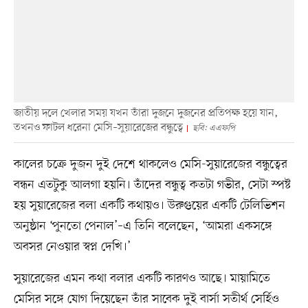
জাতীয় দলে খেলার সময় যখন তাঁরা দুজনে দুজনের প্রতিপক্ষ হয়ে যান,
তখনও ফাটল ধরেনা মেসি–সুয়ারেজের বন্ধুত্বে
ছবি: এএফপি
কালের চক্রে দুজন দুই দেশে থাকলেও মেসি-সুয়ারেজের বন্ধুত্বের
বন্ধন এতটুকু আলগা হয়নি। তাঁদের বন্ধুত্ব কতটা গভীর, সেটা স্পষ্ট
হয় সুয়ারেজের বলা একটি কথায়ও। উরুগুয়ের একটি টেলিভিশন
অনুষ্ঠান ‘পুনতো পেনাল’–এ তিনি বলেছেন, ‘আমরা একসঙ্গে
অবসর নেওয়ার স্বপ্ন দেখি।’
সুয়ারেজের এমন কথা বলার একটি কারণও আছে। মায়ামিতে
মেসির সঙ্গে যোগ দিয়েছেন তাঁর সাবেক দুই বার্সা সতীর্থ সের্হিও