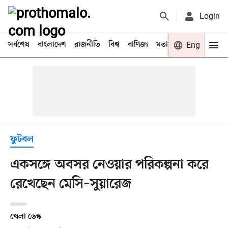
Login
সর্বশেষ
বাংলাদেশ
রাজনীতি
বিশ্ব
বাণিজ্য
মতামত
খেলা
Eng
বিনো
ফুটবল
একসঙ্গে অবসর নেওয়ার পরিকল্পনা করে
রেখেছেন মেসি–সুয়ারেজ
খেলা ডেস্ক