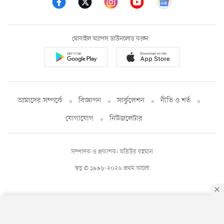
মোবাইল অ্যাপস ডাউনলোড করুন
আমাদের সম্পর্কে
বিজ্ঞাপন
সার্কুলেশন
নীতি ও শর্ত
যোগাযোগ
নিউজলেটার
সম্পাদক ও প্রকাশক: মতিউর রহমান
স্বত্ব © ১৯৯৮-২০২৬ প্রথম আলো
By using this site, you agree to our
Privacy Policy
.
OK