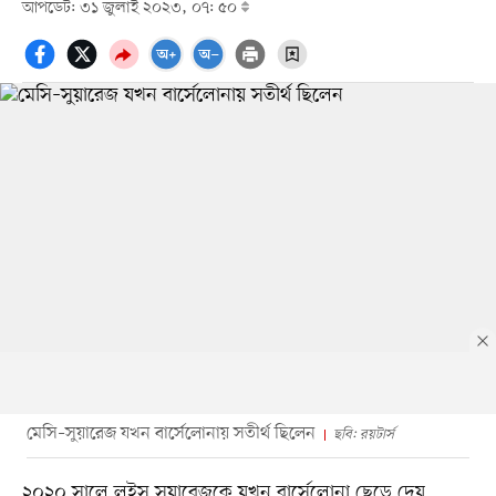
আপডেট: ৩১ জুলাই ২০২৩, ০৭: ৫০
মেসি–সুয়ারেজ যখন বার্সেলোনায় সতীর্থ ছিলেন
ছবি: রয়টার্স
২০২০ সালে লুইস সুয়ারেজকে যখন বার্সেলোনা ছেড়ে দেয়,