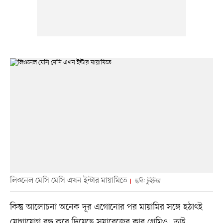
লিওনেল মেসি মেসি এখন ইন্টার মায়ামিতে
ছবি: টুইটার
কিন্তু আলোচনা অনেক দূর এগোনোর পর মায়ামির সঙ্গে হঠাৎই
যোগাযোগ বন্ধ করে দিয়েছে সুয়ারেজের ক্লাব গ্রেমিও। তাই