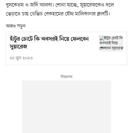
বুসকেতস ও জর্দি আলবা। শোনা যাচ্ছে, সুয়ারেজকেও দলে
ভেড়াতে চায় ডেভিড বেকহামের যৌথ মালিকানার ক্লাবটি।
আরও পড়ুন
হাঁটুর চোটে কি অবসরই নিয়ে ফেলবেন
সুয়ারেজ
২২ জুন ২০২৩