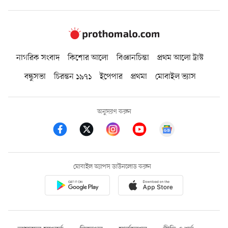
নাগরিক সংবাদ
কিশোর আলো
বিজ্ঞানচিন্তা
প্রথম আলো ট্রাস্ট
বন্ধুসভা
চিরন্তন ১৯৭১
ইপেপার
প্রথমা
মোবাইল ভ্যাস
অনুসরণ করুন
মোবাইল অ্যাপস ডাউনলোড করুন