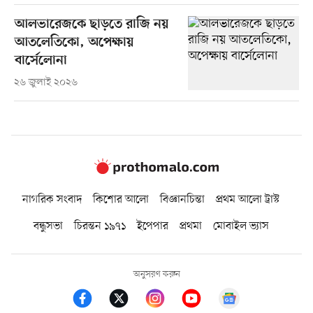
আলভারেজকে ছাড়তে রাজি নয়
আতলেতিকো, অপেক্ষায়
বার্সেলোনা
২৬ জুলাই ২০২৬
নাগরিক সংবাদ
কিশোর আলো
বিজ্ঞানচিন্তা
প্রথম আলো ট্রাস্ট
বন্ধুসভা
চিরন্তন ১৯৭১
ইপেপার
প্রথমা
মোবাইল ভ্যাস
অনুসরণ করুন