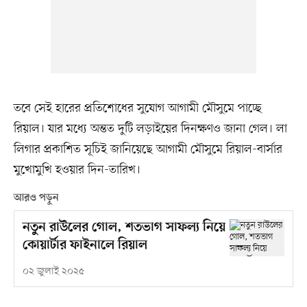
তবে সেই হারের প্রতিশোধের সুযোগ আগামী মৌসুমে পাচ্ছে
রিয়াল। যার মধ্যে অন্তত দুটি লড়াইয়ের দিনক্ষণও জানা গেল। লা
লিগার প্রকাশিত সূচিই জানিয়েছে আগামী মৌসুমে রিয়াল-বার্সার
মুখোমুখি হওয়ার দিন-তারিখ।
আরও পড়ুন
নতুন রাউলের গোল, শতভাগ সাফল্য নিয়ে
কোয়ার্টার ফাইনালে রিয়াল
০২ জুলাই ২০২৫