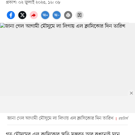
প্রকাশ: ০২ জুলাই ২০২৫, ১৬: ০৮
জানা গেল আগামী মৌসুমে লা লিগায় এল ক্লাসিকোর দিন তারিখ
রয়টার্স
গত মৌসুমের এল ক্লাসিকোর স্মৃতি সম্ভবত আর কখনোই মনে