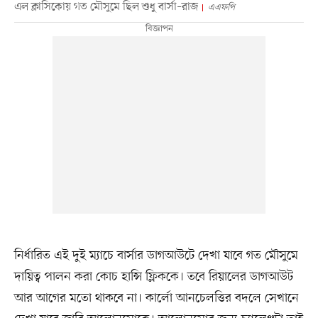
এল ক্লাসিকোয় গত মৌসুমে ছিল শুধু বার্সা–রাজ
এএফপি
নির্ধারিত এই দুই ম্যাচে বার্সার ডাগআউটে দেখা যাবে গত মৌসুমে
দায়িত্ব পালন করা কোচ হান্সি ফ্লিককে। তবে রিয়ালের ডাগআউট
আর আগের মতো থাকবে না। কার্লো আনচেলত্তির বদলে সেখানে