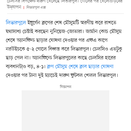
চেলসির বিপক্ষেও দারুণ খেলেছে লিভারপুল। গোলের পর খেলোয়াড়দের
উদ্‌যাপন
লিভারপুল এক্স
লিভারপুলে
ইয়ুর্গেন ক্লপের শেষ মৌসুমটি স্মরণীয় করে রাখতে
যথাসাধ্য চেষ্টাই করছেন নুনিয়েজ-জোতারা। জার্মান কোচ মৌসুম
শেষে অ্যানফিল্ড ছাড়ার ঘোষণা দেওয়ার পর এফএ কাপে
নরউইচকে ৫-২ গোলে বিধ্বস্ত করে লিভারপুল। চেলসিও এতটুকু
ছাড় পেল না। অ্যানফিল্ডে লিভারপুলের কাছে চেলসির হারের
ব্যবধানটা্ও বড়, ৪-১।
ক্লপ মৌসুম শেষে ক্লাব ছাড়ার ঘোষণা
দেওয়ার পর টানা দুই ম্যাচেই দারুণ ফুটবল খেলল লিভারপুল।