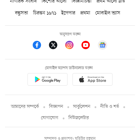
নাগরিক সংবাদ
কিশোর আলো
বিজ্ঞানচিন্তা
প্রথম আলো ট্রাস্ট
বন্ধুসভা
চিরন্তন ১৯৭১
ইপেপার
প্রথমা
মোবাইল ভ্যাস
অনুসরণ করুন
মোবাইল অ্যাপস ডাউনলোড করুন
আমাদের সম্পর্কে
বিজ্ঞাপন
সার্কুলেশন
নীতি ও শর্ত
যোগাযোগ
নিউজলেটার
সম্পাদক ও প্রকাশক: মতিউর রহমান