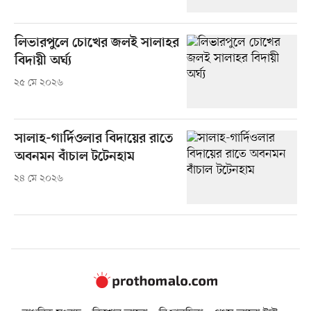
লিভারপুলে চোখের জলই সালাহর
বিদায়ী অর্ঘ্য
২৫ মে ২০২৬
সালাহ-গার্দিওলার বিদায়ের রাতে
অবনমন বাঁচাল টটেনহাম
২৪ মে ২০২৬