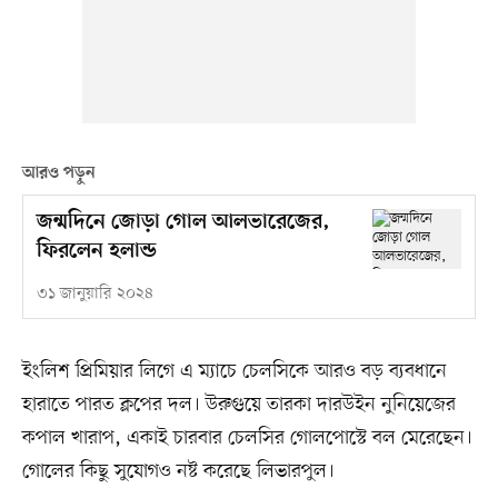
আরও পড়ুন
জন্মদিনে জোড়া গোল আলভারেজের,
ফিরলেন হলান্ড
৩১ জানুয়ারি ২০২৪
ইংলিশ প্রিমিয়ার লিগে এ ম্যাচে চেলসিকে আরও বড় ব্যবধানে
হারাতে পারত ক্লপের দল। উরুগুয়ে তারকা দারউইন নুনিয়েজের
কপাল খারাপ, একাই চারবার চেলসির গোলপোস্টে বল মেরেছেন।
গোলের কিছু সুযোগও নষ্ট করেছে লিভারপুল।